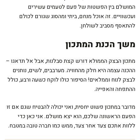
המושלם בין הפשטות של פעם לטעמים עשירים
ועכשוויים. זה אוכל מנחם, ביתי ומהסוג שגורם לכולם
להתאסף מסביב לשולחן.
משך הכנת המתכון
מתכון הבצק הממולא דורש קצת סבלנות, אבל אל תדאגו –
ההכנה עצמה היא חלק מהחוויה. מערבבים, לשים, נותנים
לבצק לנוח וממלאים! הסיפור כולו לוקח כשעה ורבע, כולל
ההתפחה והאפייה.
מדובר במתכון פשוט יחסית, ואני יכולה להבטיח שגם אם זו
הפעם הראשונה שלכם, הוא יצא מושלם. אני כאן כדי
ללוות אתכם צעד אחר צעד, ממש כמו חברה טובה במטבח.