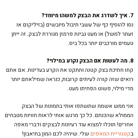
7. איך לשדרג את הבצק למשהו מיוחד?
נסו להוסיף כף של עשבי תיבול מיובשים (בזיליקום או
זעתר למשל) או מעט גבינת פרמזן מגוררת לבצק. זה ייתן
טעמים מורכבים יותר בכל ביס.
8. מה לעשות אם הבצק נקרע במילוי?
קחו חתיכת בצק קטנה ותתקנו את הקרע בעדינות. אם אתם
רואים שזה קורה לעיתים קרובות, כנראה שמילאתם יותר
מדי מילוי, פשוט הפחיתו מעט.
אני ממש אשמח שתשתפו אותי בתמונות של הבצק
הממולא שהכנתם. כל כך מרגש אותי לראות חוויות מטבחים
אחרים! תוכלו למצוא עוד רעיונות לבצקים ודברי מאפה
ב
קטגוריית המאפים
שלי. שיהיה לכם המון בתיאבון!