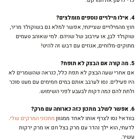
כדי לרענן את המרקם.
4. אילו מילויים נוספים מומלצים?
חוץ מהמילויים שציינתי, אפשר למלא גם בשוקולד מריר,
שוקולד לבן, או עירבוב של שניהם. למי שאוהב טעמים
מתוקים-מלוחים, אגוזים עם דבש זה להיט!
5. מה קורה אם הבצק לא תופח?
אם אחרי שעה הבצק לא תפח כלל, כנראה שהשמרים לא
היו פעילים. נסו לערבב אותם במים חמימים עם מעט סוכר
ולתת להם כמה דקות לבעבע לפני השימוש.
6. אפשר לשלב מתכון כזה כארוחה עם מרק?
בוודאי! נסו לצרף אותו לאחד ממגוון
מתכוני המרקים שלי
.
לדעתי, הוא ילך נהדר עם מרק בצל חם או מרק ירקות
עשיר.