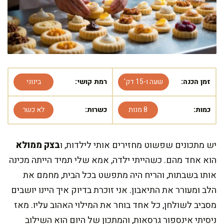
זמן הכנה:
שעה ו-15 דק'
רמת קושי:
בינוני
כמות:
8 מנות
כשרות:
לא כשר
יש מתכונים שפשוט מחזירים אותי לילדות, ו
בצק ממולא
הוא אחד מהם. כשהייתי ילדה, אמא שלי תמיד הייתה מכינה
אותו בשבתות, והריח היה מתפשט בכל הבית, מחמם את
הלב ומעורר את התיאבון. אני זוכרת בדיוק איך היינו יושבים
מסביב לשולחן, כל אחד בוחר את המילוי האהוב עליו. מאז
ניסיתי אינספור גרסאות, והמתכון של היום הוא השילוב