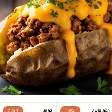
רמת קושי:
בינוני
כמות:
4 מנות