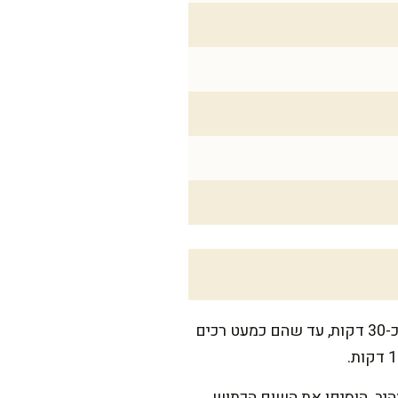
קחו את תפוחי האדמה, שטפו אותם היטב והכניסו לתנור שחומם מראש ל-200 מעלות למשך כ-30 דקות, עד שהם כמעט רכים
 עד שהוא מזהיב. הוסיפו את השום הכתוש