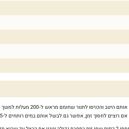
 רוצים לחסוך זמן, אפשר גם לבשל אותם במים רותחים ל-15 דקות.
בזמן שתפוחי האדמה בתנור, חממו 2 כפות שמן זית במחבת גדולה וטגנו את הבצל