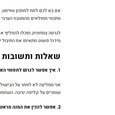
אם בא לכם לתת למתכון טוויסט, 
מתכוני ממולאים מהמטבח הערבי ה
לגרסה צמחונית, תוכלו להחליף א
מידה! פשוט תתאימו את התיבול ל
שאלות ותשובות נ
1. איך אפשר לגרום לתפוחי האדמה לא להתפרק בזמן שמרוקנים אותם?
אני ממליצה לא לוותר על הבישול 
שומרים על קליפה יציבה. השתמשו
2. אפשר להכין את המנה מראש ולחמם?