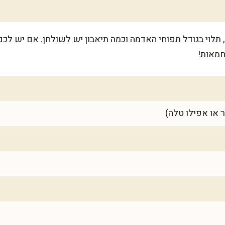
ה מספיק ל-4-6 אנשים, תלוי בגודל תפוחי האדמה וכמה תיאבון יש לשולחן. אם
חמאות!