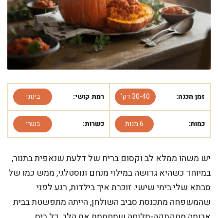
זמן הכנה:
30-40 דק'
רמת קושי:
בינוני
כמות:
6 מנות
כשרות:
בשרי
יש משהו ממלא לב וקסום בריח של דלעת שנאפית בתנור,
במיוחד כשהיא גדושה במילוי מנחם ונוסטלגי, ממש כמו של
סבתא שלי בימי שישי. זוכרת איך בילדות, רגע לפני
שהמשפחה מתכנסת סביב השולחן, הייתה מתפשטת בבית
ארומה מתקתקה-מלוחה שמחממת את הלב. כל ביס