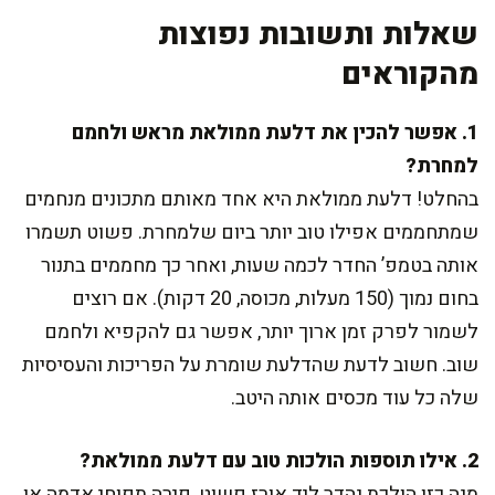
שאלות ותשובות נפוצות
מהקוראים
1. אפשר להכין את דלעת ממולאת מראש ולחמם
למחרת?
בהחלט! דלעת ממולאת היא אחד מאותם מתכונים מנחמים
שמתחממים אפילו טוב יותר ביום שלמחרת. פשוט תשמרו
אותה בטמפ’ החדר לכמה שעות, ואחר כך מחממים בתנור
בחום נמוך (150 מעלות, מכוסה, 20 דקות). אם רוצים
לשמור לפרק זמן ארוך יותר, אפשר גם להקפיא ולחמם
שוב. חשוב לדעת שהדלעת שומרת על הפריכות והעסיסיות
שלה כל עוד מכסים אותה היטב.
2. אילו תוספות הולכות טוב עם דלעת ממולאת?
מנה כזו הולכת נהדר ליד אורז פשוט, פירה תפוחי אדמה או