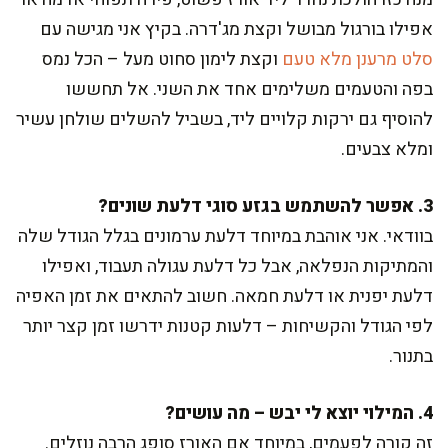
אפילו בורגול מבושל וקצת מג'דרה. בקיץ אני מגישה עם
סלט מרענן מלא טעם
וקצת לימון סחוט מעל – הכל נמס
בפה והטעמים משלימים אחד את השני. אל תחששו
להוסיף גם ירקות קלויים ליד, בשביל להשלים שולחן עשיר
ומלא צבעים.
3. אפשר להשתמש בגזע סוגי דלעת שונים?
בוודאי. אני אוהבת במיוחד דלעת ערמונים בגלל הגודל שלה
והמתיקות הנפלאה, אבל כל דלעת עגולה תעבוד, ואפילו
דלעת יפנית או דלעת חמאה. חשוב להתאים את זמן האפיה
לפי הגודל והקשיחות – דלעות קטנות ידרשו זמן קצר יותר
בתנור.
4. המילוי יוצא לי יבש – מה עושים?
זה קורה לפעמים, במיוחד אם האורז סופג הרבה נוזלים.