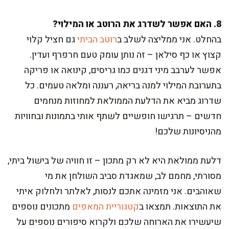
8. האם אפשר לשדרג את הרוטב או המילוי?
בהחלט. אני ממליצה לשלב ב
רוטב הביתי
גם חציל קלוי
קצוץ או כף סילאן – זה נותן עומק טעם חרפרף ועדין.
אפשר לערבב מיני דגנים כמו גריסים, קינואה או פריקה
בתערובת המילוי למנה בריאה, רעננה ומלאה טעמים. כל
שדרוג מביא את הדלעת הממולאת למחוזות מנחמים
חדשים – תרגישו חופשיים לשתף אותי בתמונות ובחוויות
מהניסיונות שלכם!
דלעת ממולאת היא לא רק מתכון – זו חוויה של בישול ביתי,
מסורתי, מחמם לב, שמאגדת סביב השולחן את מי
שאוהבים. אני מזמינה אתכם לנסות, לאלתר ולחלוק איתי
את התוצאות. תמצאו ב
קטגוריית המאפים
מתכונים נוספים
שיעשירו את הארוחה שלכם ולקרוא סיפורים נוספים על