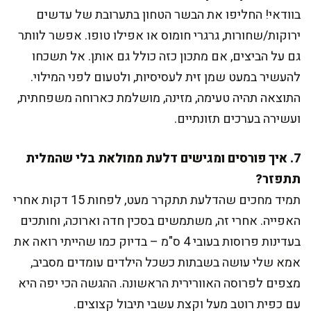
בוודאי! החליפו את הבשר הטחון בתערובת של עדשים
ירוקות/שחורות, גרגרי חומוס או אפילו טופו. אפשר לוותר
גם על הביצים, אם מתכון כזה כולל גם אותן. אל תשכחו
להעשיר במעט שמן זית לעסיסיות, ולטעום לפני המילוי.
התוצאה תהיה טעימה, מזינה, מושלמת כארוחה משפחתית,
ועשירה בערכים תזונתיים.
7. איך פורסים ומגישים דלעת ממולאת בלי שהמלית
תתפזר?
תמיד מחכים שהדלעת תתקרר מעט, לפחות 15 דקות אחרי
האפייה. אחרי זה, משתמשים בסכין חדה וארוכה, וחותכים
בעדינות פרוסות בעובי 4 ס"מ – בדיוק כמו שהייתי רואה את
אמא שלי עושה בשבתות כשכל הילדים עומדים מסביב,
מצפים לפרוסה האוורירית הראשונה. ההגשה הכי יפה היא
עם כפית רוטב מעל וקצת עשבי תיבול קצוצים.