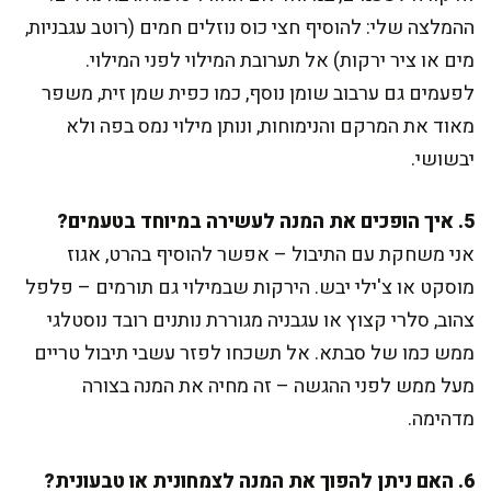
ההמלצה שלי: להוסיף חצי כוס נוזלים חמים (רוטב עגבניות,
מים או ציר ירקות) אל תערובת המילוי לפני המילוי.
לפעמים גם ערבוב שומן נוסף, כמו כפית שמן זית, משפר
מאוד את המרקם והנימוחות, ונותן מילוי נמס בפה ולא
יבשושי.
5. איך הופכים את המנה לעשירה במיוחד בטעמים?
אני משחקת עם התיבול – אפשר להוסיף בהרט, אגוז
מוסקט או צ'ילי יבש. הירקות שבמילוי גם תורמים – פלפל
צהוב, סלרי קצוץ או עגבניה מגוררת נותנים רובד נוסטלגי
ממש כמו של סבתא. אל תשכחו לפזר עשבי תיבול טריים
מעל ממש לפני ההגשה – זה מחיה את המנה בצורה
מדהימה.
6. האם ניתן להפוך את המנה לצמחונית או טבעונית?