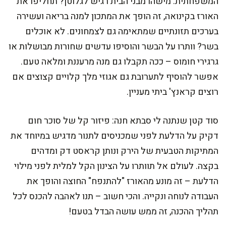
המשפחתית. מישהו מבני הבית רגיש לגלוטן? תחליפו את
האורז בקינואה, זה הופך את המתכון למנה בריאה ועשירה
בערכים תזונתיים שמתאימה גם לצמחונים. לא אוכלים
בשר? וותרו על הבשר והוסיפו עדשים שחורות מבושלות או
גרגירי חומוס – ככה תקבלו גם מנה מרעננת ומלאה טעם.
אפשר להוסיף לתערובת גם אגוזי מלך קלויים קצוצים אם
רוצים קראנץ' ביתי מעניין.
סוד קטן שנתנה לי סבתא חנה: פיזור קל של סוכר חום
דקיק על הדלעת לפני שמכניסים לתנור מדגיש במיוחד את
המתיקות הטבעית של הירק ונותן קראסט דק ומדהים
בקצה. לעולם אל תוותרו על הצינון הקל למלית לפני מילוי
הדלעת – זה מונע מהאורז "להתנפח" החוצה והופך את
העבודה לנוחה ונקייה. והכי חשוב – תנו לאהבה להכנס לכל
תהליך ההכנה, זה ממש עושה הבדל בטעם!