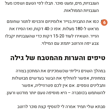
העגבניות, מים, ומעט סוכר. תבלו לפי הטעם ושפכו מעל
העגבניות הממולאות.
כסו את התבנית בנייר אלומיניום והכניסו לתנור שחומם
מראש ל-180 מעלות. אפו כ-40 דקות, ואז הסירו את
הנייר. השאירו לעוד 15-20 דקות כדי שהעגבניות יקבלו
צבע יפה והרוטב יתמזג עם המילוי.
טיפים והערות מהמטבח של גילה
במהלך השנים גיליתי שכשמכינים את המתכון בצורה
צמחונית, אפשר להחליף את הבשר בעדשים מבושלות
ותבלינים נוספים. אם אין לכם פטרוזיליה, אפשר
להשתמש בכוסברה – היא מוסיפה טעם יותר מודגש ורענן.
סבתא שלי תמיד אמרה לי להוסיף קצת סוכר לרוטב