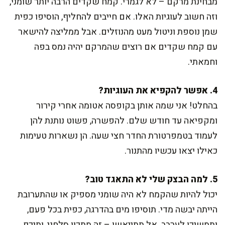
מבחינת מרקם – לא לגמרי. קמח שקדים הרבה יותר שומני,
וזה חשוב לעוגיות האלו. אם חייבים להחליף, הוסיפו כפית
שמן נוספת וניטול מעט מהנוזלים. אבל ממליצה להישאר
עם קמח שקדים אם רוצים שהמרקם יהיה נמס בפה
וחמאתי.
4. אפשר להקפיא את העוגיות?
בהחלט! אני שמה אותן בקופסה אטומה אחרי קירור
ומקפיאה עד חודש שלם. להפשרה, פשוט נותנת להן
לעמוד בטמפרטורת החדר חצי שעה. הן נשארות טעימות
כאילו יצאו עכשיו מהתנור.
5. למה הבצק שלי לא התאגד טוב?
יכול להיות שהקמח לא היה שומני מספיק או שהתערובת
הייתה יבשה מדי. תוסיפו מים בהדרגה, כפית בכל פעם,
ותמשיכו לערבב. אל תתייאשו – זה מתכון סלחני, ותיכף