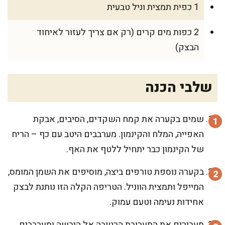
1 כפית תמצית וניל טבעית
2 כפות מים קרים (רק אם צריך לעזור לאיחוד
הבצק)
שלבי הכנה
שמים בקערה את קמח השקדים, הסיבים, אבקת
האפייה, המלח והקינמון. מערבבים היטב עם כף – הריח
של הקינמון כבר יתחיל ללטף את האף.
בקערה נוספת טורפים ביצה, מוסיפים את השמן המומס,
המייפל ותמצית הווניל. הטריפה הקלה הזו נותנת לבצק
אחידות נעימה וטעם עמוק.
מעבירים את התערובת הרטובה אל היבשה ומערבבים