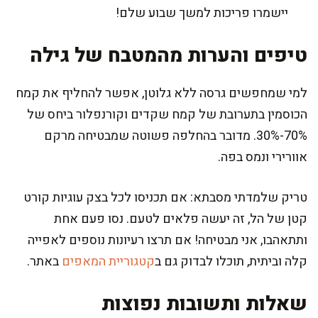
יישמרו פריכות למשך שבוע שלם!
טיפים והערות מהמטבח של גילה
למי שמחפשים גרסה ללא גלוטן, אפשר להחליף את קמח
הכוסמין בתערובת של קמח שקדים וקורנפלור ביחס של
70%-30%. מדובר בהחלפה פשוטה שמבטיחה מרקם
אוורירי ונמס בפה.
טריק שלמדתי מסבתא: אם תכניסו לכל בצק עוגיות קורט
קטן של הל, זה יעשה פלאים לטעם. נסו פעם אחת
ותתאהבו, אני מבטיחה! אם תרצו רעיונות נוספים לאפייה
קלה וביתית, תוכלו לבדוק גם ב
קטגוריית המאפים
באתר.
שאלות ותשובות נפוצות