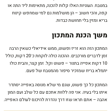
במטבח. העוגיות האלו קלות להכנה, מתאימות ליד התה או
קפה, והכי חשוב – הן מושלמות גם למי שמחפש קינוח
בריא ומזין בלי תחושת כבדות.
משך הכנת המתכון
המתכון הזה הוא זריז ופשוט, ממש אידיאלי כשאין הרבה
זמן לדברים מורכבים. ההכנה כולה לוקחת כ־20 דקות, כולל
10 דקות אפייה בתנור – פשוט וקל. זמן קצר, והבית כולו
יתמלא בריח שמזכיר סיפור מהמטבח של פעם.
המתכון כל כך פשוט, שגם מי שלא מנוסה באפייה יסתדר
איתו בלי בעיה. אני פה ללוות אתכם עם כל שלב ועם המון
אהבה – אתם תראו שזו דרך נהדרת להיכנס לעולם האפייה.