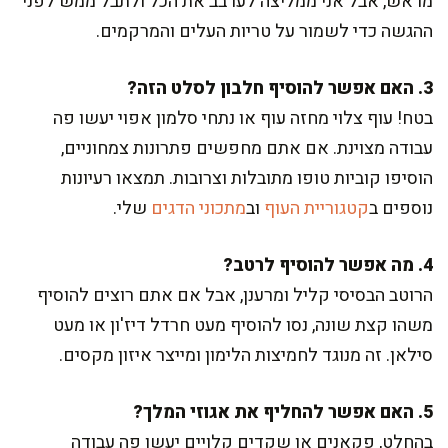
מראש, אבל אני ממליצה לערבב את הכל ולתבל ממש לפני
ההגשה כדי לשמור על טריות העלים והמרקמים.
3. האם אפשר להוסיף חלבון לסלט הזה?
בטח! עוף צלוי מחזה עוף או נתחי סלמון אפוי יעשו פה
עבודה מצוינת. אם אתם מחפשים פתרונות צמחוניים,
הוסיפו קוביות טופו מתובלות וצרובות. תמצאו רעיונות
נוספים ב
קטגוריית העוף
וב
מתכוני הדגים
שלי.
4. מה אפשר להוסיף לרטב?
הרוטב הבסיסי קליל ומרענן, אבל אם אתם רוצים להוסיף
משהו קצת שונה, נסו להוסיף מעט חרדל דיז'ון או מעט
סילאן. זה מנוגד לחמיצות הלימון ומייצר איזון מקסים.
5. האם אפשר להחליף את אגוזי המלך?
בהחלט, פקאנים או שקדים קלויים יעשו פה עבודה