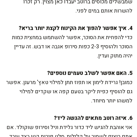
שמבשלים מכוסים ברוטב יעבדו כאן מצוין. רק זכרו
להשרות אותם במים לפני.
4. איך אפשר להפוך את הקינוח לקצת יותר בריא?
כדי להפחית את הסוכר, אפשר להשתמש במחצית כמות
הסוכר ולהוסיף 2-3 כפות סירופ אגבה או דבש. זה עדיין
יהיה מתוק ועדין.
5. האם אפשר לשלב טעמים נוספים?
כמובן! גרידת לימון או תפוז תתן למילוי טאץ' מרענן. אפשר
גם להוסיף כפית ליקר בטעם קפה או שקדים למילוי
למשהו יותר מיוחד.
6. איזה רוטב מתאים להגשה ליד?
אני אוהבת להגיש ליד כדור גלידת וניל וסירופ שוקולד. אם
אתם רוצים לשמור על קלילות, סלט פירות קטן בצד עובד