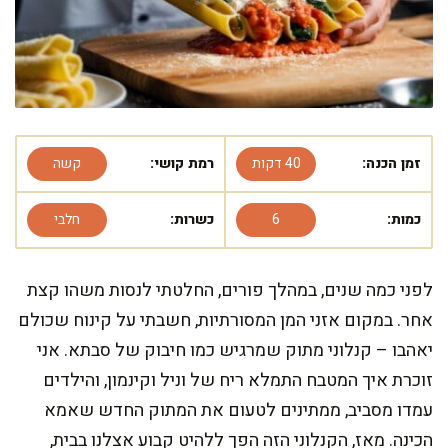
זמן הכנה:
40 דקות
רמת קושי:
קשה
כמות:
6
כשרות:
חלבי
לפני כמה שנים, במהלך פורים, החלטתי לנסות משהו קצת
אחר. במקום אזני המן המסורתיות, חשבתי על קינוח שכולם
יאהבו – קנלוני מתוק שמרגיש כמו חיבוק של סבתא. אני
זוכרת איך המטבח התמלא ריח של וניל וקינמון, והילדים
עמדו מסביב, ממתינים לטעום את המתוק החדש שאמא
הכינה. מאז, הקנלוני הזה הפך ללהיט קבוע אצלנו בבית,