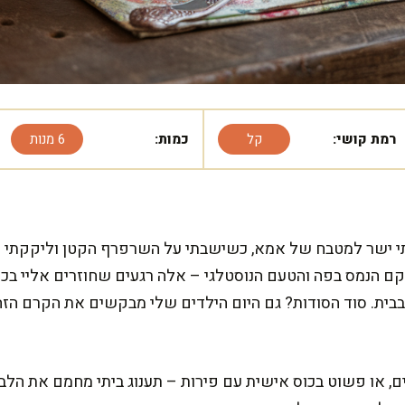
רמת קושי:
קל
כמות:
6 מנות
י ישר למטבח של אמא, כשישבתי על השרפרף הקטן וליקקתי 
קם הנמס בפה והטעם הנוסטלגי – אלה רגעים שחוזרים אליי בכל
בבית. סוד הסודות? גם היום הילדים שלי מבקשים את הקרם הזה 
ים, או פשוט בכוס אישית עם פירות – תענוג ביתי מחמם את הל