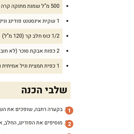
500 מ"ל שמנת מתוקה קרה (רצוי 38%)
1 שקית אינסטנט פודינג וניל (80 גרם)
1/2 כוס חלב קר (120 מ"ל)
2 כפות אבקת סוכר (לא חובה – רק למי שאוהב מתוק במיוחד)
1 כפית תמצית וניל אמיתית (לא חובה אבל מוסיפה מאוד)
שלבי הכנה
בקערה רחבה, שופכים את השמ
מוסיפים את הפודינג, החלב, א