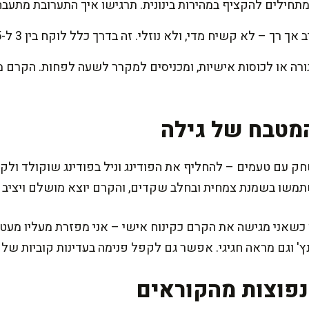
תחילים להקציף במהירות בינונית. תרגישו איך התערובת מתעבה 
 – לא קשיח מדי, ולא נוזלי. זה בדרך כלל לוקח בין 3 ל-5 דקות.
רה או לכוסות אישיות, ומכניסים למקרר לשעה לפחות. הקרם מ
מטבח של גילה
עם טעמים – להחליף את הפודינג וניל בפודינג שוקולד ולקב
משו בשמנת צמחית ובחלב שקדים, והקרם יוצא מושלם ויציב ג
כשאני מגישה את הקרם כקינוח אישי – אני מפזרת מעליו מעט א
' וגם מראה חגיגי. אפשר גם לקפל פנימה בעדינות קוביות של תו
פוצות מהקוראים