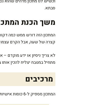
וכשיש לנו מתכון מדהים שהוא גם 
סבתא.
משך הכנת המתכו
המתכון הזה דורש ממש כמה דקות 
קצרה של שעה, אבל הקרם עצמו פ
לא צריך ניסיון או ידע מוקדם – 
מתחיל במטבח יצליח להכין אותו ב
מרכיבים
המתכון מספיק ל-6 כוסות אישיות או למילוי של עוגת עוגיות בגודל בינוני. מושלם לאירוח קל או כקינוח לבני הבית בארוחת שבת.