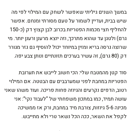
במשך השנים גיליתי שאפשר לשחק עם המילוי לפי מה
שיש בבית, ועדיין לשמור על טעם מסורתי ומנחם. אפשר
להחליף חצי מכמות הפטריות בכרוב לבן קצוץ דק (כ-150
גרם) ולטגן עד שהוא מתרכך, וזה יוצא מרענן ורענן יותר. מי
שרוצה גרסה בריא ומזין במיוחד יכול להוסיף גם גזר מגורר
דק (80 גרם), זה עשיר בערכים תזונתיים ונותן צבע יפה.
סוד קטן מהמטבח שלי: הכי חשוב לייבש את תערובת
הפטריות במחבת לפני שמערבבים עם הבטטה. אם המילוי
רטוב, הדפים נקרעים והגיוזה פחות פריכה. ועוד משהו שאני
עושה תמיד, כמו במתכון משפחתי של “לעבוד נקי”: אני
מכינה 5-6 גיוזות, צורבת מיד במחבת, ורק אז ממשיכה
לקפל את השאר, ככה הכל נשאר טרי ולא מתייבש.