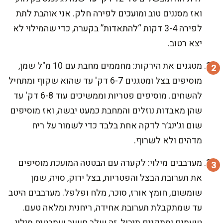
ואז מסננים טוב ומועכים לפירה חלק. אני אוהבת לתת
לפירה 3-4 דקות “להתאדות” בקערה, כדי שהמילוי לא
יצא רטוב.
מטגנים את הירקות: מחממים מחבת עם 10 מ"ל שמן,
מוסיפים בצל ומטגנים 6-7 דק' עד שהוא שקוף ומתחיל
להשחים. מוסיפים פטריות וממשיכים עוד 6-8 דק' עד
שהן מאבדות נוזלים והמחבת כמעט יבשה, ואז מוסיפים
שום וג׳ינג׳ר לדקה אחת בלבד כדי לשמור על ריח
מדהים ולא לשרוף.
מערבבים מילוי: לקערה עם הבטטה המועכת מוסיפים
את תערובת הבצל והפטריות, בצל ירוק, סויה, שמן
שומשום, חומץ אורז, סוכר, מלח ופלפל. מערבבים היטב
עד שמתקבלת תערובת אחידה, ריחנית ומלאה טעם.
טועמים ומתקנים תיבול, זה שלב חשוב שמבטיח מילוי