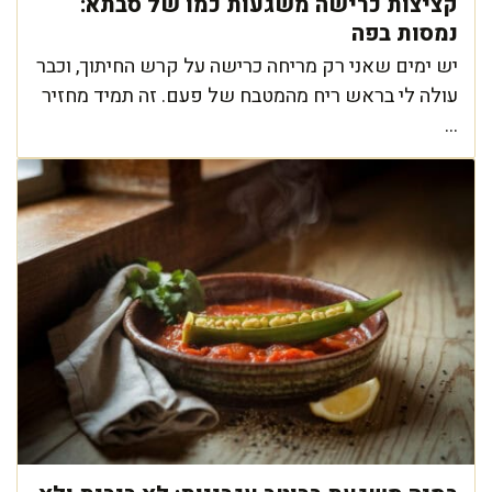
קציצות כרישה משגעות כמו של סבתא:
נמסות בפה
יש ימים שאני רק מריחה כרישה על קרש החיתוך, וכבר
עולה לי בראש ריח מהמטבח של פעם. זה תמיד מחזיר
...