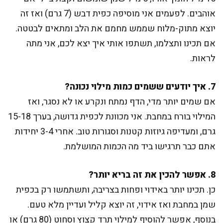
אוהבים. לפעמים אני מוסיפה כפית דבש (7 גרם) ואז זה
יוצא מתוק-מלוח שממש מחמם את הלב ומתאים לבטטה.
אם תכינו ותצלמו, תשתפו אותי איך יצא לכם, אני מתה
לראות.
7. איך יודעים ששמים כמות מילוי נכונה?
אם שמים יותר מדי, הדף נמתח ונקרע או לא נסגר, ואז
המילוי בורח במחבת. אני מכוונת לכפית גדושה, בערך 15-18
גרם, ומעדיפה גיוזות קטנות וסגורות טוב. אחרי 3-4 יחידות
אתם כבר תרגישו ביד מה הכמות המושלמת.
8. אפשר להכין את זה בריא יותר?
כן. תכינו יותר באידוי ופחות בצריבה, ותשתמשו רק בכפית
שמן במחבת ואז אידוי, זה יוצא קליל ועדיין מלא טעם.
בנוסף, אפשר להוסיף למילוי תרד קצוץ וסחוט (80 גרם) או