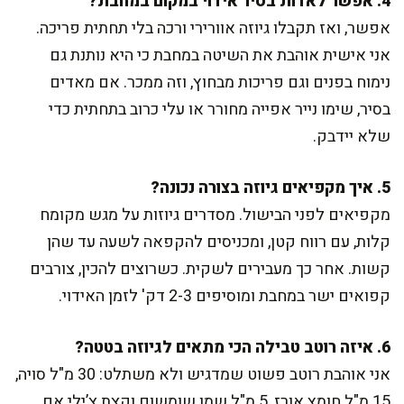
4. אפשר לאדות בסיר אידוי במקום במחבת?
אפשר, ואז תקבלו גיוזה אוורירי ורכה בלי תחתית פריכה.
אני אישית אוהבת את השיטה במחבת כי היא נותנת גם
נימוח בפנים וגם פריכות מבחוץ, וזה ממכר. אם מאדים
בסיר, שימו נייר אפייה מחורר או עלי כרוב בתחתית כדי
שלא יידבק.
5. איך מקפיאים גיוזה בצורה נכונה?
מקפיאים לפני הבישול. מסדרים גיוזות על מגש מקומח
קלות, עם רווח קטן, ומכניסים להקפאה לשעה עד שהן
קשות. אחר כך מעבירים לשקית. כשרוצים להכין, צורבים
קפואים ישר במחבת ומוסיפים 2-3 דק' לזמן האידוי.
6. איזה רוטב טבילה הכי מתאים לגיוזה בטטה?
אני אוהבת רוטב פשוט שמדגיש ולא משתלט: 30 מ"ל סויה,
15 מ"ל חומץ אורז, 5 מ"ל שמן שומשום וקצת צ’ילי אם