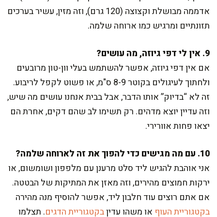
אדממה מבושלת וקצוצה (120 גרם), וזה מזין, עשיר בערכים
תזונתיים ומרגיש כמו ארוחה שלמה.
9. אין לי דפי גיוזה, מה עושים?
אם אין דפי גיוזה, אפשר להשתמש בעלי וון-טון מרובעים
ולחתוך לעיגולים בקוטר 8-9 ס"מ, או פשוט לקפל לריבוע.
זה לא “בדיוק” אותו הדבר, אבל בבית אנחנו עושים מה שיש,
וזה עדיין יוצא מדהים. רק תשימו לב שהם דקים, אחרת הם
יצאו פחות אוורירי.
10. עם מה מגישים כדי להפוך את זה לארוחה שלמה?
אני אוהבת להגיש ליד סלט מרענן עם מלפפון ושומשום, או
ירקות חמוצים מהירים, וזה מאזן את המתיקות של הבטטה.
אם אתם רוצים עוד חלבון ליד, אפשר להוסיף מנה מהירה
בקטגוריית העוף
או משהו עדין
בקטגוריית הדגים
. תצלמו