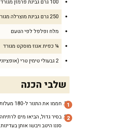
100 גרם גבינת פרמזן מגורדת
250 גרם גבינת מוצרלה מגורדת
מלח ופלפל לפי הטעם
¼ כפית אגוז מוסקט מגורד
2 גבעולי טימין טרי (אופציונלי)
שלבי הכנה
חממו את התנור ל-180 מעלות והכינו תבנית בינונית מרובעת או מלבנית. מרחו מעט שמן זית בתחתית התבנית כדי למנוע הידבקות.
סננו היטב ויבשו אותן בעדינות