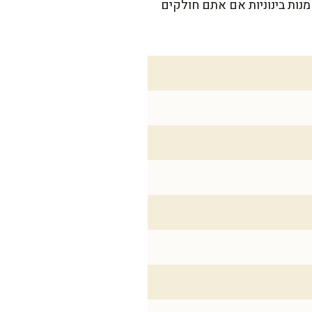
תכון מספיק לתבנית בינונית בגודל 20X30 ס"מ, שמתאימה למשפחה של 6 נפשות רעבות, או 8 מנות בינוניות אם אתם חולקים