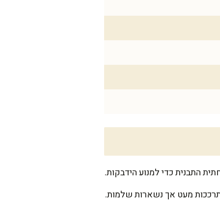
שלו את פרוסות הבטטה במשך 5-7 דקות, עד שהן מתרככות מעט אך נשארות שלמות.