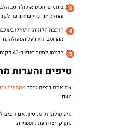
בינתיים, הכינו את ה"רוטב הל
והחלב תוך כדי ערבוב עד לקבל
הרכבת הלזניה: התחילו בשכבת 
מהרוטב. חזרו על הפעולה עד 
הכניסו לתנור ואפו כ-40 דקות, עד שהלזניה זהובה ושכבת הגבינה מבעבעת. תנו לה לנוח כ-10 דקות לפני החיתוך.
טיפים והערות מה
אם אתם רוצים גרסה
צמחונית ומגו
טעם.
טיפ שלמדתי מניסיון: אם רוצים ל
נותן קריצה רעננה ועשירה.