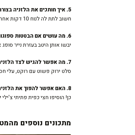
5. איך חותכים את הלזניה בצורה יפה?
חשוב לתת לה לנוח 10 דקות אחרי האפייה כדי שהשכבות יתייצבו. השתמשו בסכין חדה וקצת שמנו אותה כדי לחתוך בקלות.
6. מה עושים אם הבטטות ספוגות מדי מים?
יבשו אותן היטב בעזרת נייר סופג
7. מה אפשר להגיש לצד הלזניה?
סלט ירוק פשוט עם רוקט, עלי חסה
8. האם אפשר להפוך את הלזניה לחריפה?
כן! הוסיפו חצי כפית פתיתי צ'ילי
מתכונים נוספים מהמטב