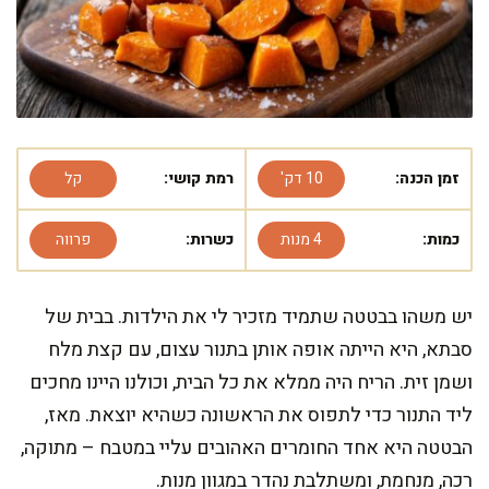
זמן הכנה:
10 דק'
רמת קושי:
קל
כמות:
4 מנות
כשרות:
פרווה
יש משהו בבטטה שתמיד מזכיר לי את הילדות. בבית של
סבתא, היא הייתה אופה אותן בתנור עצום, עם קצת מלח
ושמן זית. הריח היה ממלא את כל הבית, וכולנו היינו מחכים
ליד התנור כדי לתפוס את הראשונה כשהיא יוצאת. מאז,
הבטטה היא אחד החומרים האהובים עליי במטבח – מתוקה,
רכה, מנחמת, ומשתלבת נהדר במגוון מנות.