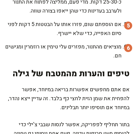
כ-25-30 דקות. מדי פעם, ממליצה לפתוח את התנור
ולערבב בעדינות כדי שהן ייאפו בצורה שווה.
אם הוספתם שום, פזרו אותו על הבטטות 5 דקות לפני
סיום האפייה, כדי שלא יישרף.
מוציאים מהתנור, מפזרים עלי טימין או רוזמרין ומגישים
חם.
טיפים והערות מהמטבח של גילה
אם אתם מחפשים אפשרות בריאה במיוחד, אפשר
להפחית את שמן הזית לחצי כף בלבד. זה עדיין ייצא נהדר,
במיוחד אם תוסיפו יותר תבלינים.
בתור תחליף לפפריקה, אפשר לנסות שבבי צ'ילי כדי
להוסיף מעט חריפות עדינה. פעם אחת ניסיתי גם טחינה