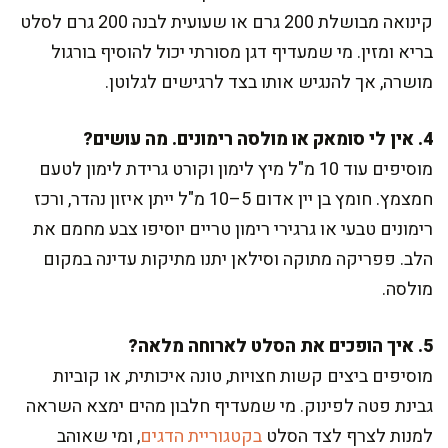
קינואה מבושלת 200 גרם או שעועית לבנה 200 גרם לסלט
בריא ומזין. מי שמעדיף דגן מסורתי יכול להוסיף בורגול
מושרה, אך להנגיש אותו בצד לרגישים לגלוטן.
4. אין לי סומאק או מולסה רימונים. מה עושים?
מוסיפים עוד 10 מ"ל מיץ לימון וקורט גרידת לימון לטעם
חמצמץ. חומץ בן יין אדום 5–10 מ"ל ייתן איזון נהדר, ורכז
רימונים טבעי או גרגירי רימון טריים יוסיפו צבע מחמם את
הלב. פפריקה מתוקה וסילאן יתנו מתיקות עדינה במקום
מולסה.
5. איך הופכים את הסלט לארוחה מלאה?
מוסיפים ביצים קשות חצויות, טונה איכותית, או קוביות
גבינת פטה לפינוק. מי שמעדיף חלבון מהים ימצא השראה
למנות לצרף לצד הסלט
בקטגוריית הדגים
, ומי שאוהב