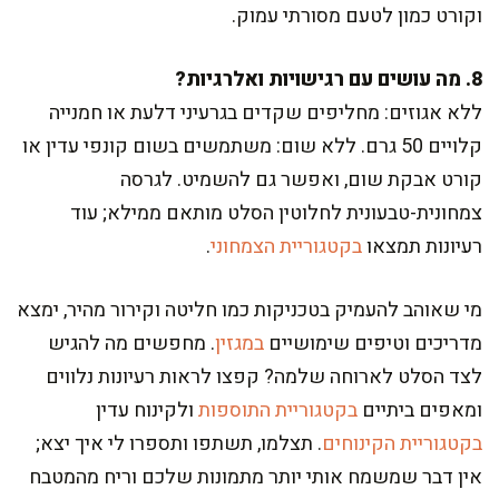
וקורט כמון לטעם מסורתי עמוק.
8. מה עושים עם רגישויות ואלרגיות?
ללא אגוזים: מחליפים שקדים בגרעיני דלעת או חמנייה
קלויים 50 גרם. ללא שום: משתמשים בשום קונפי עדין או
קורט אבקת שום, ואפשר גם להשמיט. לגרסה
צמחונית-טבעונית לחלוטין הסלט מותאם ממילא; עוד
רעיונות תמצאו
בקטגוריית הצמחוני
.
מי שאוהב להעמיק בטכניקות כמו חליטה וקירור מהיר, ימצא
מדריכים וטיפים שימושיים
במגזין
. מחפשים מה להגיש
לצד הסלט לארוחה שלמה? קפצו לראות רעיונות נלווים
ומאפים ביתיים
בקטגוריית התוספות
ולקינוח עדין
בקטגוריית הקינוחים
. תצלמו, תשתפו ותספרו לי איך יצא;
אין דבר שמשמח אותי יותר מתמונות שלכם וריח מהמטבח