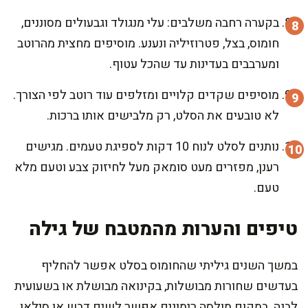
בקערה רחבה משלבים: עלי מנגולד וגבעולים מסוננים,
חומוס, בצל, פטרוזיליה ונענע. מוסיפים מחצית מהרוטב
ומערבבים בעדינות עד שהכל עטוף.
מוסיפים שקדים קלויים ומזלפים עוד רוטב לפי הצורך.
לא טובעים את הסלט, רק מלבישים אותו ברכות.
נותנים לסלט לנוח 10 דקות לספיגת טעמים. מגישים
רענן, מפזרים מעט סומאק מעל לחיזוק צבע וטעם מלא
טעם.
טיפים והערות מהמטבח של גילה
במשך השנים גיליתי שהחומוס בסלט אפשר להחליף
בעדשים שחורות מבושלות, בקינואה מבושלת או בשעועית
לבנה. במקום מולסה רימונים אפשר לשים דבש או סילאן