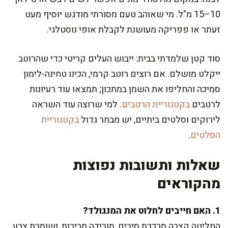
10–15 מ"ל. מי שאוהב טעם מסורתי מודגש יוסיף מעט
זעתר או פפריקה מעושנת לקבלת אופי נוסטלגי.
סוד קטן שלמדתי בבית: ייבוש העלים קריטי כדי שהרוטב
ייקלט מושלם. אם רוצים רוטב קרמי, הכינו טחינה-לימון
סמיכה והחליפו את השמן במתכון; תמצאו עוד רעיונות
לרטבים
בקטגוריית הרטבים
. למי שרוצה עוד השראה
לירוקים וסלטים ביתיים, יש מבחר גדול
בקטגוריית
הסלטים
.
שאלות ותשובות נפוצות
מהקוראים
1. האם חייבים לחלוט את המנגולד?
החליטה קצרה מרככת סיבים, מורידה מרירות, ושומרת צבע