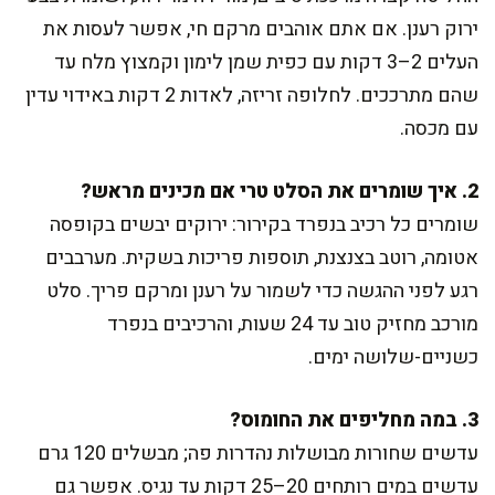
ירוק רענן. אם אתם אוהבים מרקם חי, אפשר לעסות את
העלים 2–3 דקות עם כפית שמן לימון וקמצוץ מלח עד
שהם מתרככים. לחלופה זריזה, לאדות 2 דקות באידוי עדין
עם מכסה.
2. איך שומרים את הסלט טרי אם מכינים מראש?
שומרים כל רכיב בנפרד בקירור: ירוקים יבשים בקופסה
אטומה, רוטב בצנצנת, תוספות פריכות בשקית. מערבבים
רגע לפני ההגשה כדי לשמור על רענן ומרקם פריך. סלט
מורכב מחזיק טוב עד 24 שעות, והרכיבים בנפרד
כשניים-שלושה ימים.
3. במה מחליפים את החומוס?
עדשים שחורות מבושלות נהדרות פה; מבשלים 120 גרם
עדשים במים רותחים 20–25 דקות עד נגיס. אפשר גם