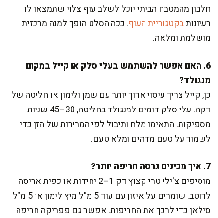
חלבון מהמטבח הביתי יוכל לשלב עוף צלוי שתמצאו לו
רעיונות
בקטגוריית העוף
. ככה הסלט הופך למנה מרכזית
מושלמת ומלאה.
6. האם אפשר להשתמש בעלי סלק או קייל במקום
מנגולד?
כן, קייל צריך עיסוי ארוך יותר עם שמן ולימון או חליטה של
דקה. עלי סלק דומים למנגולד בחליטה, 30–45 שניות
מספיקות. התאימו מלח ותיבול לפי המרירות של הזן כדי
לשמור על טעם מדהים ומלא טעם.
7. איך מכינים גרסה חריפה יותר?
מוסיפים צ'ילי טרי קצוץ דק 1–2 יחידות או כפית אריסה
לרוטב. שומרים על איזון עם עוד 5 מ"ל מיץ לימון או 5 מ"ל
סילאן כדי לרכך את החריפות. אפשר גם פפריקה חריפה