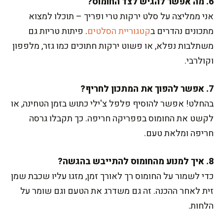
6. מה אפשר להגיש לצד החומוס?
אני ממליצה על סלט ירקות טרי ופריך – תוכלו למצוא
מתכונים נהדרים ב
קטגוריית הסלטים
. פיתות טריות גם
משתלבות נפלא, או פשוט ירקות חתוכים כמו גזר, מלפפון
וקולרבי.
7. אפשר להפוך את המתכון לחריף?
בהחלט! אפשר להוסיף פלפל צ'ילי כתוש בזמן הטחינה, או
לקשט את החומוס בפפריקה חריפה. כך תקבלו גרסה
חריפה ומלאת טעם.
8. איך למנוע מהחומוס להתייבש בהגשה?
כדי לשמור על החומוס רך לאורך זמן, מזגו עליו שכבת שמן
זית לאחר ההכנה. זה גם משדרג את הטעם וגם שומר על
הלחות.