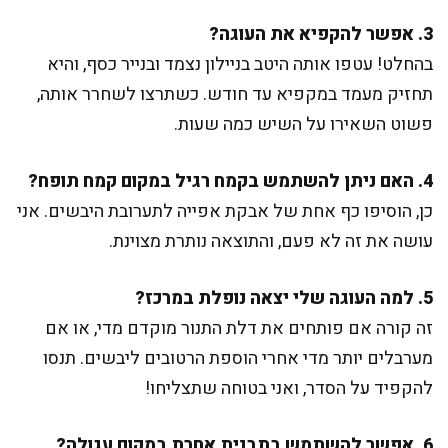
3. אפשר להקפיא את העוגה?
בהחלט! עטפו אותה היטב בניילון נצמד ובנייר כסף, והיא
תחזיק מעמד במקפיא עד חודש. כשתרצו לשחרר אותה,
פשוט השאירו על השיש כמה שעות.
4. האם ניתן להשתמש בקמח רגיל במקום קמח תופח?
כן, הוסיפו כף אחת של אבקת אפייה לתערובת היבשים. אני
עושה את זה לא פעם, והתוצאה נותרת מצוינת.
5. למה העוגה שלי יצאה נופלת במרכז?
זה קורה אם פותחים את דלת התנור מוקדם מדי, או אם
מערבלים יותר מדי אחרי הוספת הרטובים ליבשים. תנסו
להקפיד על הסדר, ואני בטוחה שתצליחו!
6. אפשר להשתמש בתבנית אחרת במקום עגולה?