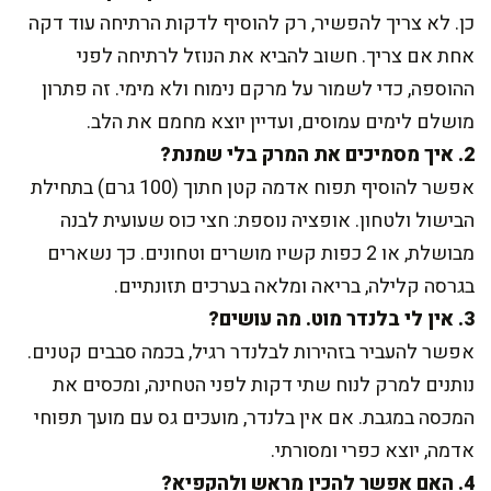
כן. לא צריך להפשיר, רק להוסיף לדקות הרתיחה עוד דקה
אחת אם צריך. חשוב להביא את הנוזל לרתיחה לפני
ההוספה, כדי לשמור על מרקם נימוח ולא מימי. זה פתרון
מושלם לימים עמוסים, ועדיין יוצא מחמם את הלב.
2. איך מסמיכים את המרק בלי שמנת?
אפשר להוסיף תפוח אדמה קטן חתוך (100 גרם) בתחילת
הבישול ולטחון. אופציה נוספת: חצי כוס שעועית לבנה
מבושלת, או 2 כפות קשיו מושרים וטחונים. כך נשארים
בגרסה קלילה, בריאה ומלאה בערכים תזונתיים.
3. אין לי בלנדר מוט. מה עושים?
אפשר להעביר בזהירות לבלנדר רגיל, בכמה סבבים קטנים.
נותנים למרק לנוח שתי דקות לפני הטחינה, ומכסים את
המכסה במגבת. אם אין בלנדר, מועכים גס עם מועך תפוחי
אדמה, יוצא כפרי ומסורתי.
4. האם אפשר להכין מראש ולהקפיא?