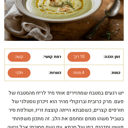
זמן הכנה:
10 דק'
רמת קושי:
קשה
כמות:
4 מנות
כשרות:
חלבי
יש רגעים במטבח שמחזירים אותי מיד לריח מהמטבח של
פעם. מרק כרובית וברוקולי מהיר הוא זיכרון נוסטלגי של
חורפים קצרים, כשסבתא הייתה קוצצת זריז, ושולפת סיר
בשביל משהו מנחם ומחמם את הלב. זה מתכון משפחתי
פשוט ומדהים, כמו של סבתא, עם טעם מסורתי אבל נגיעה