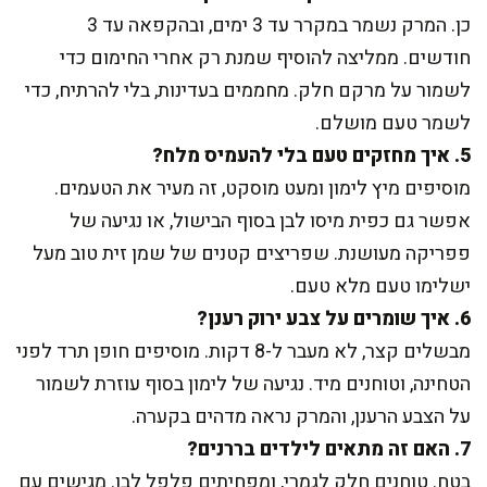
כן. המרק נשמר במקרר עד 3 ימים, ובהקפאה עד 3
חודשים. ממליצה להוסיף שמנת רק אחרי החימום כדי
לשמור על מרקם חלק. מחממים בעדינות, בלי להרתיח, כדי
לשמר טעם מושלם.
5. איך מחזקים טעם בלי להעמיס מלח?
מוסיפים מיץ לימון ומעט מוסקט, זה מעיר את הטעמים.
אפשר גם כפית מיסו לבן בסוף הבישול, או נגיעה של
פפריקה מעושנת. שפריצים קטנים של שמן זית טוב מעל
ישלימו טעם מלא טעם.
6. איך שומרים על צבע ירוק רענן?
מבשלים קצר, לא מעבר ל-8 דקות. מוסיפים חופן תרד לפני
הטחינה, וטוחנים מיד. נגיעה של לימון בסוף עוזרת לשמור
על הצבע הרענן, והמרק נראה מדהים בקערה.
7. האם זה מתאים לילדים בררנים?
בטח. טוחנים חלק לגמרי, ומפחיתים פלפל לבן. מגישים עם