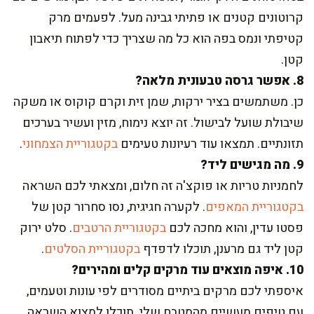
קרוטונים קטנים או פתיתי גבינה מעל. לפעמים מרק
קטיפתי ונמס בפה הוא כל מה שצריך כדי לפתוח תיאבון
קטן.
8. אפשר גרסה טבעונית מלאה?
כן. משתמשים בציר ירקות, שמן זית וקרם קוקוס או משקה
שיבולת שועל לבישול. זה יוצא נימוח, מזין ועשיר בערכים
תזונתיים. תמצאו עוד רעיונות טעימים
בקטגוריית הצמחוני
.
9. מה מגישים ליד?
לחמניות טריות או פוקצ'ה זה חלום, ומצאתי לכם השראה
בקטגוריית המאפים
. לקערה חגיגית, נסו סחרור קטן של
פסטו עדין, והוא מחכה לכם
בקטגוריית הרטבים
. סלט ירוק
קטן ליד גם מרענן, תוכלו לדפדף
בקטגוריית הסלטים
.
10. איפה מוצאים עוד מרקים קלים ומהירים?
איספתי לכם מרקים ביתיים מסודרים לפי עונות וטעמים,
עם טיפים מעשיים מהמטבח שלי. תוכלו למצוא השראה