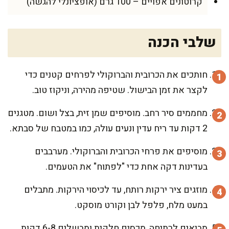
קרוטונים אפויים – 100 גרם (אופציונלי להגשה)
שלבי הכנה
חותכים את הכרובית והברוקולי לפרחים קטנים כדי
לקצר את זמן הבישול. שטיפה מהירה, וניקוז טוב.
מחממים סיר רחב. מוסיפים שמן זית, בצל ושום. מטגנים
2 דקות עד ריח עדין ונעים עולה, כמו במטבח של סבתא.
מוסיפים את פרחי הכרובית והברוקולי. מערבבים
בעדינות דקה אחת כדי "לפתוח" את הטעמים.
מוזגים ציר ירקות רותח, עד לכיסוי הירקות. מתבלים
במעט מלח, פלפל לבן וקורט מוסקט.
מביאים לרתיחה, מכסים חלקית ומבשלים 6-8 דקות.