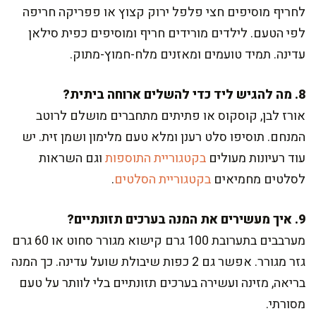
לחריף מוסיפים חצי פלפל ירוק קצוץ או פפריקה חריפה
לפי הטעם. לילדים מורידים חריף ומוסיפים כפית סילאן
עדינה. תמיד טועמים ומאזנים מלח-חמוץ-מתוק.
8. מה להגיש ליד כדי להשלים ארוחה ביתית?
אורז לבן, קוסקוס או פתיתים מתחברים מושלם לרוטב
המנחם. תוסיפו סלט רענן ומלא טעם מלימון ושמן זית. יש
עוד רעיונות מעולים
בקטגוריית התוספות
וגם השראות
לסלטים מחמיאים
בקטגוריית הסלטים
.
9. איך מעשירים את המנה בערכים תזונתיים?
מערבבים בתערובת 100 גרם קישוא מגורר סחוט או 60 גרם
גזר מגורר. אפשר גם 2 כפות שיבולת שועל עדינה. כך המנה
בריאה, מזינה ועשירה בערכים תזונתיים בלי לוותר על טעם
מסורתי.