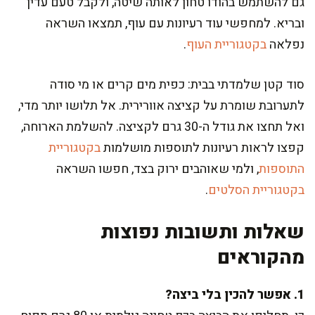
גם להשתמש בהודו טחון לאותה שיטה, ולקבל טעם עדין
ובריא. למחפשי עוד רעיונות עם עוף, תמצאו השראה
נפלאה
בקטגוריית העוף
.
סוד קטן שלמדתי בבית: כפית מים קרים או מי סודה
לתערובת שומרת על קציצה אוורירית. אל תלושו יותר מדי,
ואל תחצו את גודל ה-30 גרם לקציצה. להשלמת הארוחה,
קפצו לראות רעיונות לתוספות מושלמות
בקטגוריית
התוספות
, ולמי שאוהבים ירוק בצד, חפשו השראה
בקטגוריית הסלטים
.
שאלות ותשובות נפוצות
מהקוראים
1. אפשר להכין בלי ביצה?