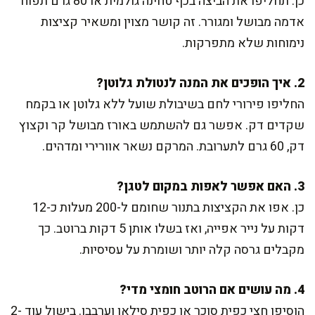
כן. תחליפו את הביצה בכף טחינה גולמית או 80 גרם תפוח
אדמה מבושל ומגורר. זה קושר מצוין ומשאיר קציצות
נימוחות שלא מתפרקות.
2. איך הופכים את המנה לנטולת גלוטן?
החליפו פירורי לחם בשיבולת שועל ללא גלוטן או בקמח
שקדים דק. אפשר גם להשתמש באורז מבושל קר וקצוץ
דק, 60 גרם לתערובת. המרקם נשאר אוורירי ומדהים.
3. האם אפשר לאפות במקום לטגן?
כן. אפו את הקציצות בתנור שחומם ל-200 מעלות כ-12
דקות על נייר אפייה, ואז בשלו אותן 5 דקות ברוטב. כך
מקבלים גרסה קלה יותר ושומרת על עסיסיות.
4. מה עושים אם הרוטב חומצי מדי?
הוסיפו חצי כפית סוכר או כפית סילאן וערבבו. בישול עוד 2-