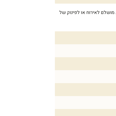
ת קפיצית בקוטר 26 ס"מ, שתספיק ל-10-12 פרוסות יפות. מושלם לאירוח או לפינוק של