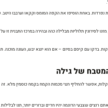
נפרדות. באחת הוסיפו את הקפה המומס וקקאו וערבבו היטב. כ
זגו לסירוגין תלוליות מבלילה כהה ובהירה במרכז התבנית זו על 
ירו לתנור ואפו כ-45-50 דקות. בדקו עם קיסם בסיום – אם הוא יוצא יבש, העוג
מטבח של גילה
לות, אפשר להחליף חצי מכמות הקמח בקמח כוסמין מלא. זה יענ