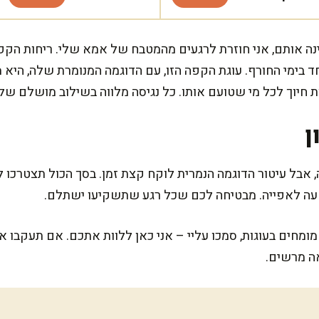
נה אותם, אני חוזרת לרגעים מהמטבח של אמא שלי. ריחות הק
ד בימי החורף. עוגת הקפה הזו, עם הדוגמה המנומרת שלה, היא מ
יוך לכל מי שטועם אותו. כל נגיסה מלווה בשילוב מושלם של 
ן
 אבל עיטור הדוגמה הנמרית לוקח קצת זמן. בסך הכול תצטרכו
עה לאפייה. מבטיחה לכם שכל רגע שתשקיעו ישתלם.
חים בעוגות, סמכו עליי – אני כאן ללוות אתכם. אם תעקבו א
אה מרשים.