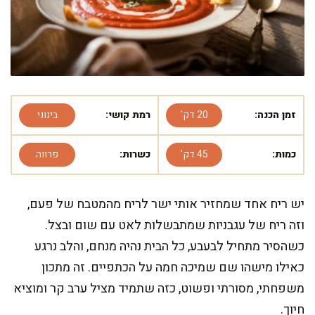
זמן הכנה:
20 דק'
רמת קושי:
בינוני
כמות:
45 דק'
כשרות:
פרווה
יש ריח אחד שמחזיר אותי ישר לריח מהמטבח של פעם,
וזה ריח של עגבניות שמתבשלות לאט עם שום ובצל.
כשהסיר מתחיל לבעבע, כל הבית נהיה מנחם, והלב נרגע
כאילו מישהו שם שמיכה חמה על הכתפיים. זה מתכון
משפחתי, מסורתי ופשוט, כזה שתמיד מציל ערב קר ומוציא
חיוך.