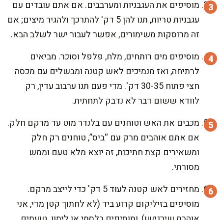
מוסיפים את העגבניות ומערבבים. אם אתם עובדים עם
עגבניות טריות, תנו להן 5 דק' להתרכך ולהגיר מיצים; אם
זה מרוסקות משימורים, אפשר לעבור ישר לשלב הבא.
מוסיפים מים רותחים, מלח, פלפל וסוכר. מביאים
לרתיחה, ואז מנמיכים לאש קטנה ומבשלים עם מכסה
חצי פתוח 30-35 דק'. מדי פעם תנו ערבוב עדין, רק
לוודא ששום דבר לא נדבק לתחתית.
מכבים את האש וטוחנים עם בלנדר מוט עד מרקם חלק.
אם אתם אוהבים מרק עם “ביס”, טוחנים רק חלק
ומשאירים קצת חתיכות, זה יוצא מלא טעם וממש
מסורתי.
מחזירים לאש קטנה לעוד 5 דק' כדי לייצב מרקם.
מוסיפים בזיליקום קרוע ביד (לא לחתוך קטן מדי, אני
אוהבת שירגישו), ומוסיפים בלסמי או לימון. טועמים