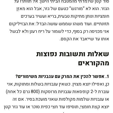
סוד קטן שלמדתי מהמטבח הביתי הישן: אל תוותרו על
הגזר. הוא לא “מורגש” כטעם של גזר, אבל הוא מאזֵן
חומציות ונותן מתיקות טבעית, בריא ועשיר בערכים
תזונתיים. ועוד משהו שממש עושה הבדל: את הבזיליקום
אני מכניסה רק בסוף, כדי לשמור על ריח רענן ולא לבשל
אותו עד שייאבד את הקסם.
שאלות ותשובות נפוצות
מהקוראים
1. אפשר להכין את המרק עם עגבניות משימורים?
כן, ואפילו יוצא מצוין. כשאין עגבניות בשלות ומתוקות, אני
עוברת ל-2 קופסאות עגבניות מרוסקות (800 גרם כל אחת)
או עגבניות שלמות מקולפות שאני מועכת בסיר. אם זה
יוצא קצת חומצי, תוסיפו עוד חצי כפית סוכר או עוד גזר קטן