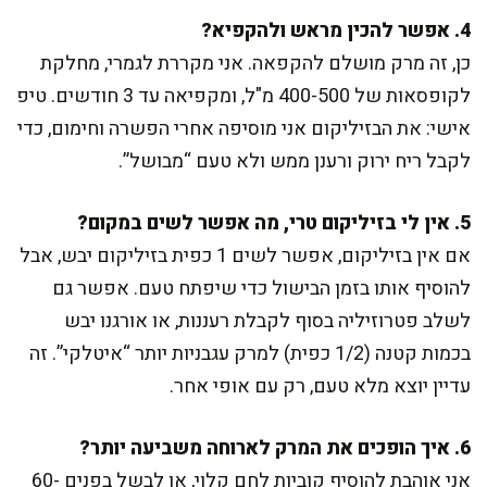
4. אפשר להכין מראש ולהקפיא?
כן, זה מרק מושלם להקפאה. אני מקררת לגמרי, מחלקת
לקופסאות של 400-500 מ"ל, ומקפיאה עד 3 חודשים. טיפ
אישי: את הבזיליקום אני מוסיפה אחרי הפשרה וחימום, כדי
לקבל ריח ירוק ורענן ממש ולא טעם “מבושל”.
5. אין לי בזיליקום טרי, מה אפשר לשים במקום?
אם אין בזיליקום, אפשר לשים 1 כפית בזיליקום יבש, אבל
להוסיף אותו בזמן הבישול כדי שיפתח טעם. אפשר גם
לשלב פטרוזיליה בסוף לקבלת רעננות, או אורגנו יבש
בכמות קטנה (1/2 כפית) למרק עגבניות יותר “איטלקי”. זה
עדיין יוצא מלא טעם, רק עם אופי אחר.
6. איך הופכים את המרק לארוחה משביעה יותר?
אני אוהבת להוסיף קוביות לחם קלוי, או לבשל בפנים 60-