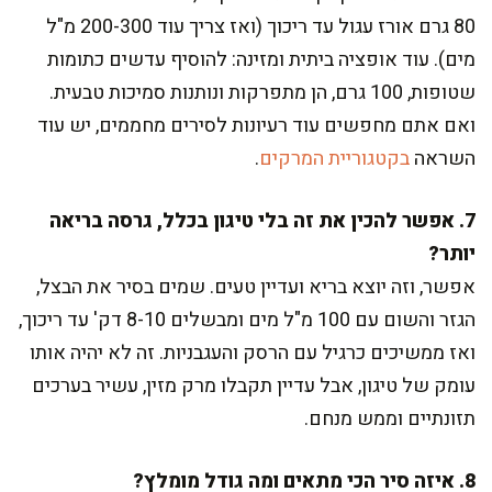
80 גרם אורז עגול עד ריכוך (ואז צריך עוד 200-300 מ"ל
מים). עוד אופציה ביתית ומזינה: להוסיף עדשים כתומות
שטופות, 100 גרם, הן מתפרקות ונותנות סמיכות טבעית.
ואם אתם מחפשים עוד רעיונות לסירים מחממים, יש עוד
השראה
בקטגוריית המרקים
.
7. אפשר להכין את זה בלי טיגון בכלל, גרסה בריאה
יותר?
אפשר, וזה יוצא בריא ועדיין טעים. שמים בסיר את הבצל,
הגזר והשום עם 100 מ"ל מים ומבשלים 8-10 דק' עד ריכוך,
ואז ממשיכים כרגיל עם הרסק והעגבניות. זה לא יהיה אותו
עומק של טיגון, אבל עדיין תקבלו מרק מזין, עשיר בערכים
תזונתיים וממש מנחם.
8. איזה סיר הכי מתאים ומה גודל מומלץ?