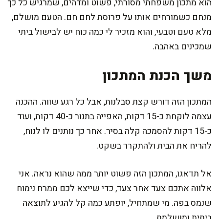
הוא מתכון משפחתי מסורתי, פשוט ומדהים, שמרגיש כל כך
מנחם כשמורחים אותו על פרוסת לחם חם. הטעם מושלם,
מלא טעם וטבעי, והוא מזכיר לי כמה כוח יש לבישול ביתי
שמכינים באהבה.
משך הכנת המתכון
המתכון הזה דורש קצת סבלנות, אבל כל רגע שווה. ההכנה
עצמה לוקחת כ-15 דקות, האפייה בתנור כ-40 דקות, ועוד
כ-15 דקות להסמכה קלה בסיר. אחר כך נותנים לו לנוח,
להריח את הבית ולהתקרר בשקט.
אל תדאגו, המתכון הזה פשוט יותר ממה שהוא נראה. אני
אלווה אתכם צעד אחר צעד, כדי שייצא לכם ממרח נימוח
שנמס בפה. מי שמתחיל, יופתע כמה קל להגיע לתוצאה
ביתית ומושלמת.