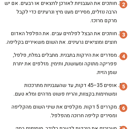
חותכים את העגבניות לאורכן לחצאים או רבעים. אם יש
הרבה נוזלים, מסירים מעט מיץ וגרעינים כדי לקבל
מרקם מרוכז.
חותכים את הבצל לפלחים עבים. את הפלפל האדום
חוצים ומוציאים גרעינים. את השום משאירים בקליפה.
מסדרים את הירקות בתבנית. מתבלים במלח, פלפל,
פפריקה מתוקה ומעושנת, ותימין. מזלפים את יתרת
שמן הזית.
אופים 35–45 דקות, עד שהעגבניות מתרככות
ומשחימות בקצוות, והריח פשוט מדהים ומלא טעם.
מקררים 5 דקות. מקלפים את שיני השום מהקליפה
ומסירים קליפה חרוכה מהפלפל.
מעבירים את הירקות לקערת בלנדר. מוסיפים רסק