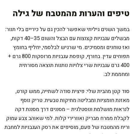
טיפים והערות מהמטבח של גילה
במשך השנים גיליתי שאפשר להכין גם על כיריים בלי תנור:
מבשלים עגבניות קצוצות עם הבצל והשום 35–40 דקות,
ואז טוחנים ומסמיכים. מי שרגיש לבלסמי, יחליף בחומץ
תפוחים עדין. בחורף, קופסת עגבניות מרוסקות 800 גרם +
400 גרם עגבניות שרי צלויות נותנות תוצאה מסורתית
ומחממת לב.
סוד קטן מהבית שלי: פיצית סודה לשתייה, ממש קורט,
מאזנת חומציות ומבליטה מתיקות טבעית. טריק נוסף
לנראות מושלמת ונוסטלגית – מסננים דרך מסננת דקה
לקבלת ממרח מבריק ואוורירי קלות. למי שאוהב צבע עמוק
וריח מהמטבח של פעם, מוסיפים את רסק העגבניות למחבת