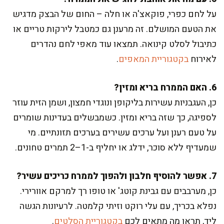
על לחם כפרי, פוקאצ'ה או חלה – החום של הבצק מדגיש
את הטעם המושלם. זה מרענן גם כמטבל לירקות טריים או
כתיבול לסלט קינואה. תמצאו עוד מאפי לחם נהדרים
לאירוח
בקטגוריית המאפים
.
6. האם הממרח בריא ומזין?
כן, העגבניות עשירות בליקופן ונוגדי חמצון, ושמן הזית עוזר
לספיגה, כך שזה בריא ומזין. כשמבשלים בעדינות שומרים
על טעם רענן ועל ערכים עשירים בערכים תזונתיים. מי
שמעדיף ללא סוכר, ידלג או יחליף ב-1–2 תמרים טחונים.
7. אפשר להוסיף חלבון ולהפוך לממרח כריכים עשיר?
כן, מערבבים עם גבינת קוטג' או טופו רך למרקם אוורירי.
נפלא בכריך, עם עלי רוקט וזיתי קלמטה. לרעיונות הגשה
ליד, תראו מה מתאים לכם
בקטגוריית הסלטים
.