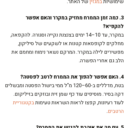
שימושיות
במגזין
של האתר.
3. כמה זמן הממרח מחזיק במקרר והאם אפשר
להקפיא?
במקרר, עד 10–14 ימים בצנצנת נקייה וסגורה. להקפאה,
מחלקים לקופסאות קטנות או לשקעים של סיליקון,
מפשירים לילה במקרר. המרקם נשאר נימוח ומחמם את
הלב גם אחרי הפשרה.
4. האם אפשר להפוך את הממרח לרטב לפסטה?
בטח, מדללים ב-60–120 מ"ל ממי בישול הפסטה ומבשלים
דקה בסיר. מוסיפים עוד כף שמן זית ובוזקים בזיליקום.
לעוד רעיונות, קפצו לראות השראות טעימות
בקטגוריית
הרטבים
.
5. עם מה את אוהבת להגיש את הממרח?