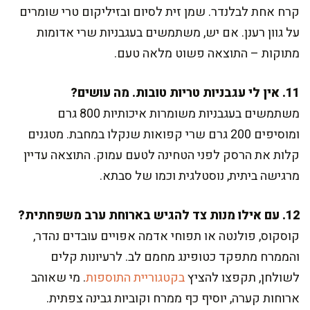
קרח אחת לבלנדר. שמן זית לסיום ובזיליקום טרי שומרים
על גוון רענן. אם יש, משתמשים בעגבניות שרי אדומות
מתוקות – התוצאה פשוט מלאה טעם.
11. אין לי עגבניות טריות טובות. מה עושים?
משתמשים בעגבניות משומרות איכותיות 800 גרם
ומוסיפים 200 גרם שרי קפואות שנקלו במחבת. מטגנים
קלות את הרסק לפני הטחינה לטעם עמוק. התוצאה עדיין
מרגישה ביתית, נוסטלגית וכמו של סבתא.
12. עם אילו מנות צד להגיש בארוחת ערב משפחתית?
קוסקוס, פולנטה או תפוחי אדמה אפויים עובדים נהדר,
והממרח מתפקד כטופינג מחמם לב. לרעיונות קלים
לשולחן, תקפצו להציץ
בקטגוריית התוספות
. מי שאוהב
ארוחות קערה, יוסיף כף ממרח וקוביות גבינה צפתית.