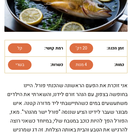
זמן הכנה:
20 דק'
רמת קושי:
קל
כמות:
4 מנות
כשרות:
בשרי
אני זוכרת את הפעם הראשונה שהכנתי פורל. היינו
בחופשה בצפון, עם הנהר זורם לידנו, והשארתי את הילדים
משתעשעים במים כשהתיישבתי ליד מדורה קטנה. איש
מבוגר שעבר לידינו הציע שננסה "פורל ישר מהנהר". מאז,
הפורל הפך להיות כוכב במטבח שלי, במיוחד כשאני רוצה
להרגיש את הטבע והבית באותה הצלחת. זה דג שמרגיש