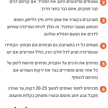
שוטפים ומייבשים היטב את הפורל. אם קניתם דגים
כבר מנוקים, אתם כבר בחצי הדרך.
מערבבים בקערה את שמן הזית, מיץ הלימון, השום
הכתוש ועשבי התיבול. זה הולך להיות המרינדה שתיתן
לדגים את הטעם הנפלא שלהם.
מעסים כל דג בתערובת, גם מבפנים וגם מבחוץ. הקפידו
שהמרינדה תגיע לכל חלקי הדג, כולל החריצים אם יש.
מניחים את הדגים על התבנית, מניחים פרוסת לימון על
כל אחד מהם ומסדרים בצד את ירקות השורש אם
בחרתם להוסיף.
מכניסים לתנור ואופים למשך 20-25 דקות, עד שהדג
מקבל צבע זהוב מהמם ובשרו מתנתק בקלות מהעצם.