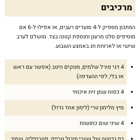
מרכיבים
המתכון מספיק ל-4 סועדים רעבים, או אפילו ל-6 אם
מוסיפים סלט מרענן ותוספת קטנה בצד. מושלם לערב
שישי או לארוחת חג באמצע השבוע.
4 דגי פורל שלמים, מנוקים היטב (אפשר עם ראש
או בלי, לפי ההעדפה)
4 כפות שמן זית איכותי
מיץ מלימון טרי (לימון אחד גדול)
4 שיני שום כתושות
כף גדושה של עשבי תיבול טריים: פטרוזיליה, שמיר