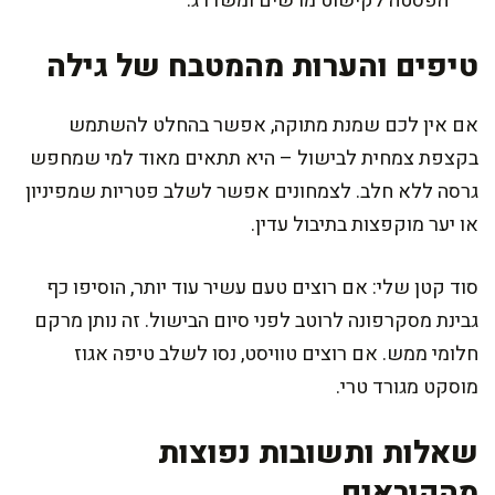
הפסטה לקישוט מרשים ומשדרג.
טיפים והערות מהמטבח של גילה
אם אין לכם שמנת מתוקה, אפשר בהחלט להשתמש
בקצפת צמחית לבישול – היא תתאים מאוד למי שמחפש
גרסה ללא חלב. לצמחונים אפשר לשלב פטריות שמפיניון
או יער מוקפצות בתיבול עדין.
סוד קטן שלי: אם רוצים טעם עשיר עוד יותר, הוסיפו כף
גבינת מסקרפונה לרוטב לפני סיום הבישול. זה נותן מרקם
חלומי ממש. אם רוצים טוויסט, נסו לשלב טיפה אגוז
מוסקט מגורד טרי.
שאלות ותשובות נפוצות
מהקוראים