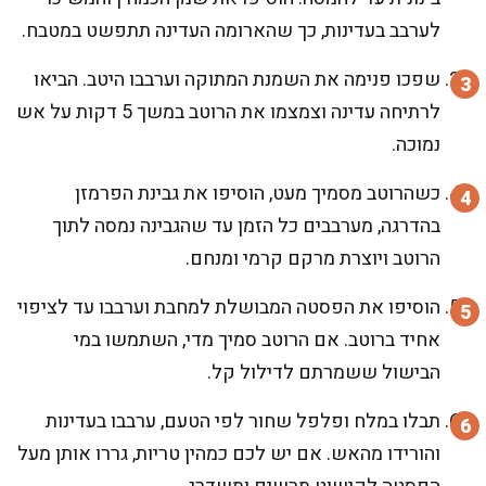
לערבב בעדינות, כך שהארומה העדינה תתפשט במטבח.
שפכו פנימה את השמנת המתוקה וערבבו היטב. הביאו
לרתיחה עדינה וצמצמו את הרוטב במשך 5 דקות על אש
נמוכה.
כשהרוטב מסמיך מעט, הוסיפו את גבינת הפרמזן
בהדרגה, מערבבים כל הזמן עד שהגבינה נמסה לתוך
הרוטב ויוצרת מרקם קרמי ומנחם.
הוסיפו את הפסטה המבושלת למחבת וערבבו עד לציפוי
אחיד ברוטב. אם הרוטב סמיך מדי, השתמשו במי
הבישול ששמרתם לדילול קל.
תבלו במלח ופלפל שחור לפי הטעם, ערבבו בעדינות
והורידו מהאש. אם יש לכם כמהין טריות, גררו אותן מעל