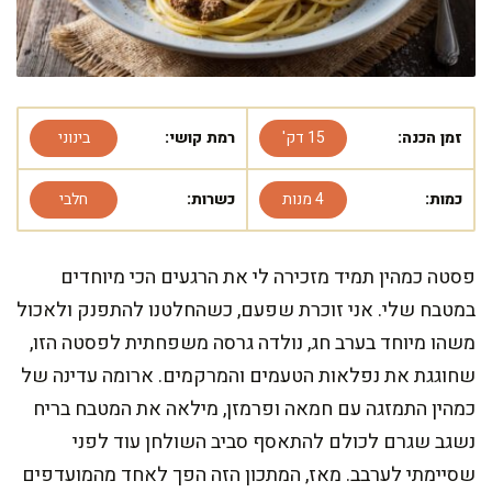
זמן הכנה:
15 דק'
רמת קושי:
בינוני
כמות:
4 מנות
כשרות:
חלבי
פסטה כמהין תמיד מזכירה לי את הרגעים הכי מיוחדים
במטבח שלי. אני זוכרת שפעם, כשהחלטנו להתפנק ולאכול
משהו מיוחד בערב חג, נולדה גרסה משפחתית לפסטה הזו,
שחוגגת את נפלאות הטעמים והמרקמים. ארומה עדינה של
כמהין התמזגה עם חמאה ופרמזן, מילאה את המטבח בריח
נשגב שגרם לכולם להתאסף סביב השולחן עוד לפני
שסיימתי לערבב. מאז, המתכון הזה הפך לאחד מהמועדפים