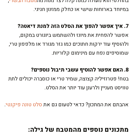
בהחלט! הוא מעולה כמנה קלה לצד מנות מה
מטבח הבשרי
,
במיוחד בארוחות שישי או כחלק ממזנון חגיגי.
7. איך אפשר להפוך את הסלט הזה למנת דיאטה?
אפשר להפחית את מיונז ולהשתמש ביוגורט במקום,
ולהוסיף עוד ירקות חתוכים כמו גזר מגורד או מלפפון טרי,
שמוסיפים נפח עם מינימום קלוריות.
8. האם אפשר להוסיף עשבי תיבול נוספים?
בטח! פטרוזיליה קצוצה, שמיר טרי או כוסברה יכולים לתת
טוויסט מעניין ולרענן עוד יותר את הסלט.
אהבתם את המתכון? כדאי לטעום גם את
סלט טונה פיקנטי
.
מתכונים נוספים מהמטבח של גילה: