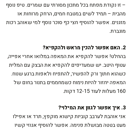
– זו נקודת מפתח בכל מתכון מסורתי עם שמרים. טיפ נוסף
מהבית – תמיד לשים במטבח חמים, הרחק מרוחות או
מזגנים. אפשר להוסיף חצי כף סוכר נוסף למי שאוהב רכות
מוגברת.
2. האם אפשר להכין מראש ולהקפיא?
בהחלט! אפשר להקפיא את המאפה במלואו אחרי אפייה,
עטוף היטב. יש שמעדיפים להקפיא את הבצק עם המלית
כשהוא חתוך ורק להפשיר, להתפיח ולאפות ברגע שנוח.
המאפה יחזור להיות נימוח כשמחממים בתנור בחום של
160 מעלות לעוד 12-15 דקות.
3. איך אפשר לגוון את המילוי?
אני אוהבת לערבב קוביות קישוא מוקפץ, תרד או אפילו
מעט בטטה מבושלת פנימה. אפשר להוסיף אגוזי קשיו