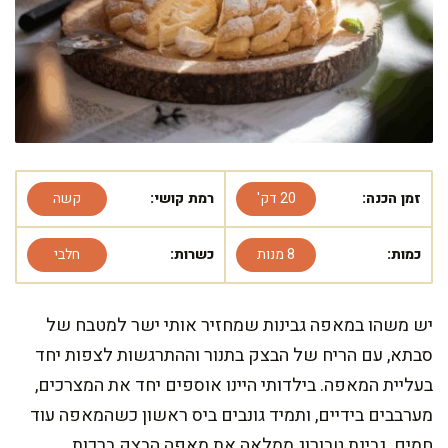
זמן הכנה:
20 דק'
רמת קושי:
קשה
כמות:
8 מנות
כשרות:
חלבי
יש משהו במאפה גבינות שמחזיר אותי ישר למטבח של
סבתא, עם הריח של הבצק בתנור וההתרגשות לצפות יחד
בעליית המאפה. בילדותי היינו אוספים יחד את המצרכים,
מערבבים בידיים, ותמיד גונבים ביס ראשון כשהמאפה עוד
חמים. גבינת טבורוג ממלאה את מאפה הבצק ברכות