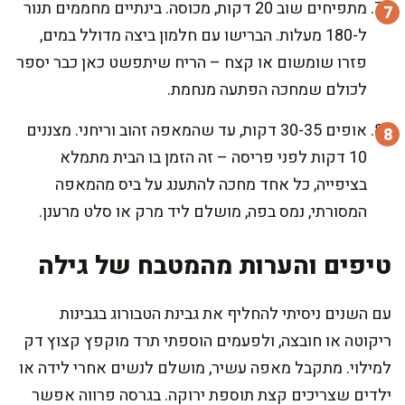
מתפיחים שוב 20 דקות, מכוסה. בינתיים מחממים תנור
ל-180 מעלות. הברישו עם חלמון ביצה מדולל במים,
פזרו שומשום או קצח – הריח שיתפשט כאן כבר יספר
לכולם שמחכה הפתעה מנחמת.
אופים 30-35 דקות, עד שהמאפה זהוב וריחני. מצננים
10 דקות לפני פריסה – זה הזמן בו הבית מתמלא
בציפייה, כל אחד מחכה להתענג על ביס מהמאפה
המסורתי, נמס בפה, מושלם ליד מרק או סלט מרענן.
טיפים והערות מהמטבח של גילה
עם השנים ניסיתי להחליף את גבינת הטבורוג בגבינות
ריקוטה או חובצה, ולפעמים הוספתי תרד מוקפץ קצוץ דק
למילוי. מתקבל מאפה עשיר, מושלם לנשים אחרי לידה או
ילדים שצריכים קצת תוספת ירוקה. בגרסה פרווה אפשר