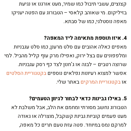
קצוצים, עשבי תיבול כמו שמיר, מעט אורגנו או נגיעת
בזיליקום. מי שאוהב קלאסי – הטבורוג עם הפטה יעניקו
מאפה נוסטלגי, כמו של סבתא.
4. איזו תוספת מתאימה ליד המאפה?
מאפים כאלה אהובים עם סלט מרענן, כמו סלט עגבניות
ומלפפונים עם בצל ירוק, ואפילו מרק עוף קליל מהביל. למי
שרוצה רטבים – לבנה או ג'חנון לצד כף רסק עגבניות.
אפשר למצוא רעיונות נפלאים נוספים
בקטגוריית הסלטים
או
בקטגוריית המרקים
באתר שלי.
5. באילו גבינות כדאי לבחור לגיוון הטעמים?
הטבורוג נחשב מסורתי ומחמם את הלב, אבל משלבת לא
מעט פעמים קוביות גבינת קשקבל, מוצרלה או גאודה
למרקם נמס במיוחד. פטה עזת טעם תרים כל מאפה,