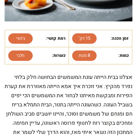
זמן הכנה:
15 דק'
רמת קושי:
בינוני
כמות:
8 מנות
כשרות:
חלבי
אצלנו בבית הייתה עוגת המשמשים הבחושה חלק בלתי
נפרד מהקיץ. אני זוכרת איך אמא הייתה מאווררת את קערת
הפירות ומבקשת מאיתנו לבחור את המשמשים הכי יפים
בשביל העוגה. כשהעוגה הייתה בתנור, הבית התמלא בריח
חם ומנחם של משמשים וסוכר, והיינו יושבים סביב השולחן
ומחכים בקוצר רוח לחטוף פרוסה ראשונה, עדיין חמימה.
המתכון הזה נשאר איתי מאז, והוא הדרך שלי לשמר את