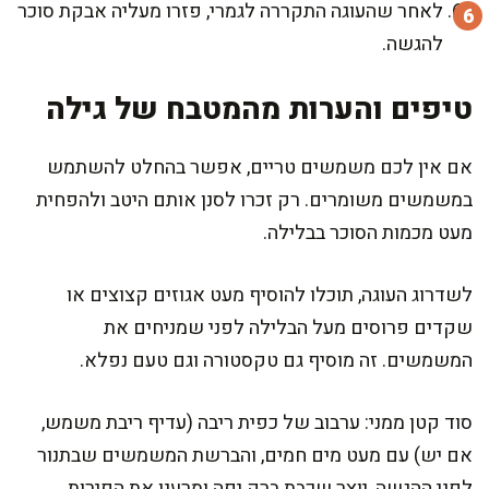
לאחר שהעוגה התקררה לגמרי, פזרו מעליה אבקת סוכר
להגשה.
טיפים והערות מהמטבח של גילה
אם אין לכם משמשים טריים, אפשר בהחלט להשתמש
במשמשים משומרים. רק זכרו לסנן אותם היטב ולהפחית
מעט מכמות הסוכר בבלילה.
לשדרוג העוגה, תוכלו להוסיף מעט אגוזים קצוצים או
שקדים פרוסים מעל הבלילה לפני שמניחים את
המשמשים. זה מוסיף גם טקסטורה וגם טעם נפלא.
סוד קטן ממני: ערבוב של כפית ריבה (עדיף ריבת משמש,
אם יש) עם מעט מים חמים, והברשת המשמשים שבתנור
לפני ההגשה, יוצר שכבת ברק יפה ומרענן את הפירות.