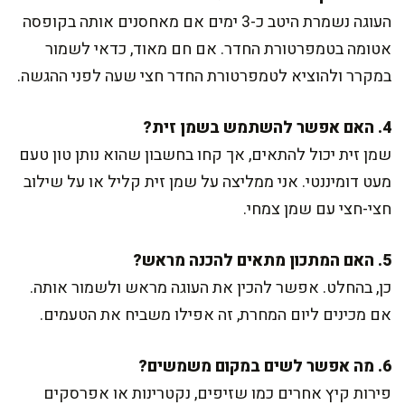
העוגה נשמרת היטב כ-3 ימים אם מאחסנים אותה בקופסה
אטומה בטמפרטורת החדר. אם חם מאוד, כדאי לשמור
במקרר ולהוציא לטמפרטורת החדר חצי שעה לפני ההגשה.
4. האם אפשר להשתמש בשמן זית?
שמן זית יכול להתאים, אך קחו בחשבון שהוא נותן טון טעם
מעט דומיננטי. אני ממליצה על שמן זית קליל או על שילוב
חצי-חצי עם שמן צמחי.
5. האם המתכון מתאים להכנה מראש?
כן, בהחלט. אפשר להכין את העוגה מראש ולשמור אותה.
אם מכינים ליום המחרת, זה אפילו משביח את הטעמים.
6. מה אפשר לשים במקום משמשים?
פירות קיץ אחרים כמו שזיפים, נקטרינות או אפרסקים