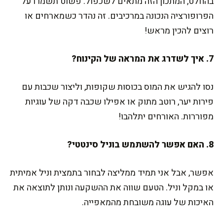
בהחלט, המתכון הזה מתאים לשכפול. פשוט תשמרו על
הפרופורציה הנכונה במרכיבים. זה נהדר כשמארחים או
רוצים להכין מראש!
7. איך לשדרג את המראה של הקינוח?
נסו להגיש את המוס בכוסות שקופות, וליצור שכבות עם
פירות יער, רוטב מתוק או אפילו שכבה דקה של עוגיות
מפוררות. האורחים יתלהבו!
8. האם אפשר להשתמש בוניל סינטטי?
אפשר, אבל אני תמיד ממליצה לבחור בתמצית וניל אמיתית
או במקל וניל. הטעם שווה את ההשקעה ונותן לתוצאה את
האיכות של עוגה משובחת מהמאפייה.