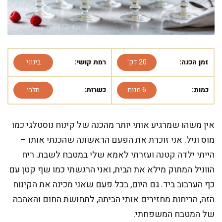
זמן הכנה:
20 דק'
רמת קושי:
בינוני
כמות:
6 מנות
כשרות:
חלבי
אין משהו שמרגיע אותי יותר מהכנה של קינוח נוסטלגי כמו
מוס וניל. אני זוכרת את הפעם הראשונה שהכנתי אותו –
הייתי ילדה קטנה ועזרתי לאמא שלי במטבח לשבת. ריח
הווניל המתוק מילא את הבית, ואני הרגשתי כמו שף קטן עם
כף הערבוב ביד. גם היום, בכל פעם שאני מכינה את הקינוח
הזה, הריחות מחזירים אותי הביתה, לתחושת החום והאהבה
של המטבח המשפחתי.