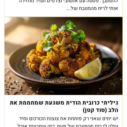
להסתבך. פסטה עם אנשובי וצלפים תמיד מחזירה
אותי לריח מהמטבח של ...
גיליתי כרובית הודית משגעת שמחממת את
הלב (סוד קטן)
יש ימים שאני רק פותחת את צנצנת הכורכום ומיד
עולה לי ריח מהמטבח של פעם, כזה שמבטיח אוכל