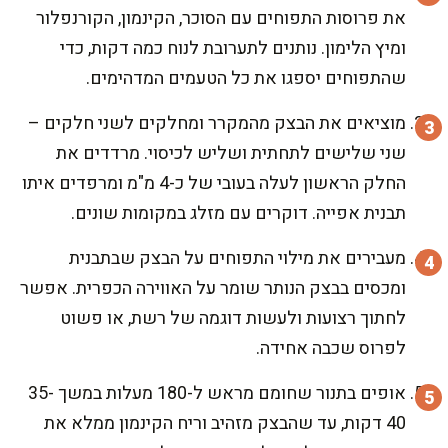
את פרוסות התפוחים עם הסוכר, הקינמון, הקורנפלור
ומיץ הלימון. נותנים לתערובת לנוח כמה דקות, כדי
שהתפוחים יספגו את כל הטעמים המדהימים.
מוציאים את הבצק מהמקרר ומחלקים לשני חלקים –
שני שלישים לתחתית ושליש לכיסוי. מרדדים את
החלק הראשון לעלה בעובי של כ-4 מ"מ ומרפדים איתו
תבנית אפייה. דוקרים עם מזלג במקומות שונים.
מעבירים את מילוי התפוחים על הבצק שבתבנית
ומכסים בבצק הנותר שומר על האווירה הכפרית. אפשר
לחתוך רצועות ולעשות דוגמה של רשת, או פשוט
לפרוס שכבה אחידה.
אופים בתנור שחומם מראש ל-180 מעלות במשך 35-
40 דקות, עד שהבצק מזהיב וריח הקינמון ממלא את