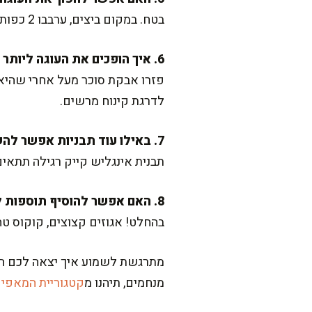
בטח. במקום ביצים, ערבבו 2 כפות זרעי פשתן עם 6 כפות מים חמים והשאירו ל-5 דקות. השתמשו בתערובת הזו במקום הביצים.
6. איך הופכים את העוגה ליותר חגיגית?
פזרו אבקת סוכר מעל אחרי שהיא 
לדרגת קינוח מרשים.
7. באילו עוד תבניות אפשר להשתמש?
תבנית אינגליש קייק רגילה תתאים, רק
8. האם אפשר להוסיף תוספות לבלילה?
בהחלט! אגוזים קצוצים, קוקוס טח
מתרגשת לשמוע איך יצאה לכם הע
מנחמים, תיהנו מ
קטגוריית המאפי