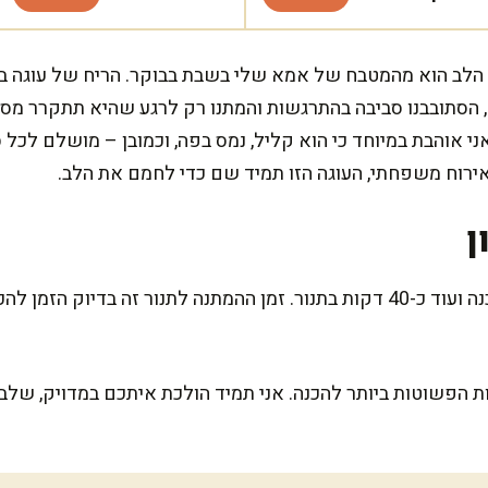
 הלב הוא מהמטבח של אמא שלי בשבת בבוקר. הריח של עוגה ב
ם, הסתובבנו סביבה בהתרגשות והמתנו רק לרגע שהיא תתקרר מס
י אוהבת במיוחד כי הוא קליל, נמס בפה, וכמובן – מושלם לכל ס
אירוח משפחתי, העוגה הזו תמיד שם כדי לחמם את הלב.
ן
המתכון הזה דורש רק 10 דקות הכנה ועוד כ-40 דקות בתנור. זמן ההמתנה לתנור ז
ות הפשוטות ביותר להכנה. אני תמיד הולכת איתכם במדויק, של