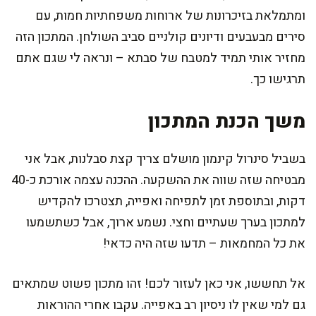
ומתמלאת בזיכרונות של ארוחות משפחתיות חמות, עם
סירים מבעבעים ודיונים קולניים סביב השולחן. המתכון הזה
מחזיר אותי תמיד למטבח של סבתא – ונראה לי שגם אתם
תרגישו כך.
משך הכנת המתכון
בשביל סינרול קינמון מושלם צריך קצת סבלנות, אבל אני
מבטיחה שזה שווה את ההשקעה. ההכנה עצמה אורכת כ-40
דקות, ובתוספת זמן לתפיחה ואפייה, תצטרכו להקדיש
למתכון בערך שעתיים וחצי. נשמע ארוך, אבל כשתשמעו
את כל המחמאות – תדעו שזה היה כדאי!
אל תחששו, אני כאן לעזור לכם! זהו מתכון פשוט שמתאים
גם למי שאין לו ניסיון רב באפייה. עקבו אחרי ההוראות