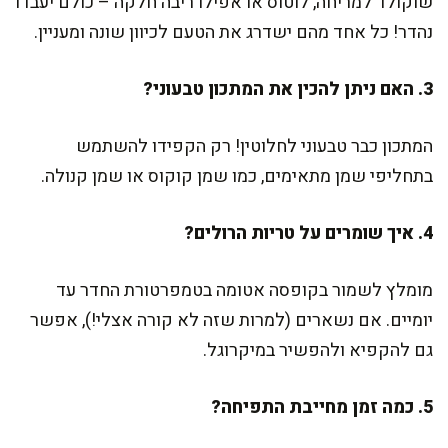
שוקולד למריחה, לוטוס או אפילו ריבה חלקה – כולם יעבדו
נהדר! כל אחד מהם ישדרג את הטעם לכיוון שונה ומעניין.
3. האם ניתן להכין את המתכון טבעוני?
המתכון כבר טבעוני לחלוטין! רק הקפידו להשתמש
בתחליפי שמן מתאימים, כמו שמן קוקוס או שמן קנולה.
4. איך שומרים על טריות הרולים?
מומלץ לשמור בקופסה אטומה בטמפרטורת החדר עד
יומיים. אם נשארים (למרות שזה לא קורה אצלי!), אפשר
גם להקפיא ולהפשיר במיקרוגל.
5. כמה זמן מחייבת התפיחה?