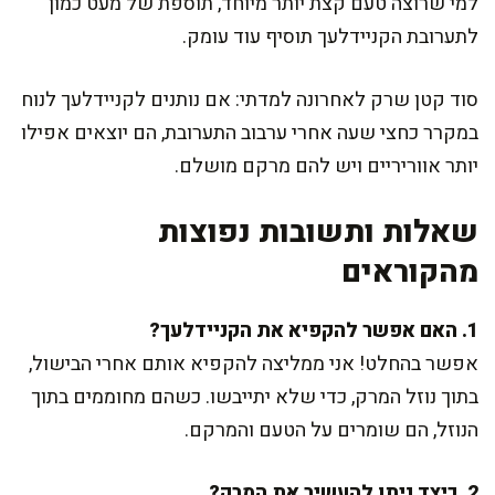
למי שרוצה טעם קצת יותר מיוחד, תוספת של מעט כמון
לתערובת הקניידלעך תוסיף עוד עומק.
סוד קטן שרק לאחרונה למדתי: אם נותנים לקניידלעך לנוח
במקרר כחצי שעה אחרי ערבוב התערובת, הם יוצאים אפילו
יותר אווריריים ויש להם מרקם מושלם.
שאלות ותשובות נפוצות
מהקוראים
1. האם אפשר להקפיא את הקניידלעך?
אפשר בהחלט! אני ממליצה להקפיא אותם אחרי הבישול,
בתוך נוזל המרק, כדי שלא יתייבשו. כשהם מחוממים בתוך
הנוזל, הם שומרים על הטעם והמרקם.
2. כיצד ניתן להעשיר את המרק?