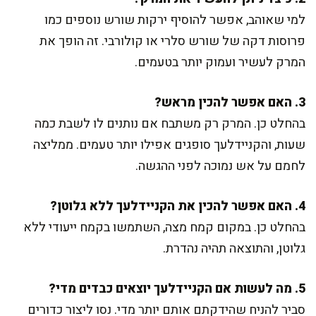
למי שאוהב, אפשר להוסיף ירקות שורש נוספים כמו
פרוסות דקה של שורש סלרי או קולורבי. זה הופך את
המרק לעשיר ועמוק יותר בטעמים.
3. האם אפשר להכין מראש?
בהחלט כן. המרק רק משתבח אם נותנים לו לשבת כמה
שעות, והקניידלעך סופגים אפילו יותר טעמים. ממליצה
לחמם על אש נמוכה לפני ההגשה.
4. האם אפשר להכין את הקניידלעך ללא גלוטן?
בהחלט כן. במקום קמח מצה, השתמשו בקמח ייעודי ללא
גלוטן, והתוצאה תהיה נהדרת.
5. מה לעשות אם הקניידלעך יוצאים כבדים מדי?
סביר להניח שהידקתם אותם יותר מדי. נסו ליצור כדורים