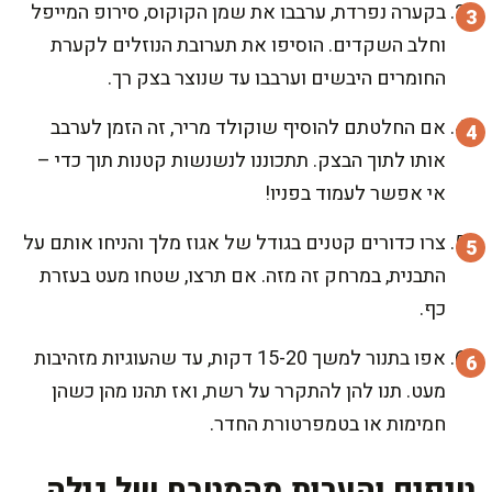
בקערה נפרדת, ערבבו את שמן הקוקוס, סירופ המייפל
וחלב השקדים. הוסיפו את תערובת הנוזלים לקערת
החומרים היבשים וערבבו עד שנוצר בצק רך.
אם החלטתם להוסיף שוקולד מריר, זה הזמן לערבב
אותו לתוך הבצק. תתכוננו לנשנשות קטנות תוך כדי –
אי אפשר לעמוד בפניו!
צרו כדורים קטנים בגודל של אגוז מלך והניחו אותם על
התבנית, במרחק זה מזה. אם תרצו, שטחו מעט בעזרת
כף.
אפו בתנור למשך 15-20 דקות, עד שהעוגיות מזהיבות
מעט. תנו להן להתקרר על רשת, ואז תהנו מהן כשהן
חמימות או בטמפרטורת החדר.
טיפים והערות מהמטבח של גילה