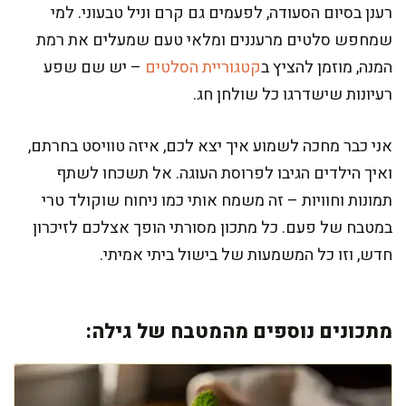
רענן בסיום הסעודה, לפעמים גם קרם וניל טבעוני. למי
שמחפש סלטים מרעננים ומלאי טעם שמעלים את רמת
המנה, מוזמן להציץ ב
קטגוריית הסלטים
– יש שם שפע
רעיונות שישדרגו כל שולחן חג.
אני כבר מחכה לשמוע איך יצא לכם, איזה טוויסט בחרתם,
ואיך הילדים הגיבו לפרוסת העוגה. אל תשכחו לשתף
תמונות וחוויות – זה משמח אותי כמו ניחוח שוקולד טרי
במטבח של פעם. כל מתכון מסורתי הופך אצלכם לזיכרון
חדש, וזו כל המשמעות של בישול ביתי אמיתי.
מתכונים נוספים מהמטבח של גילה: