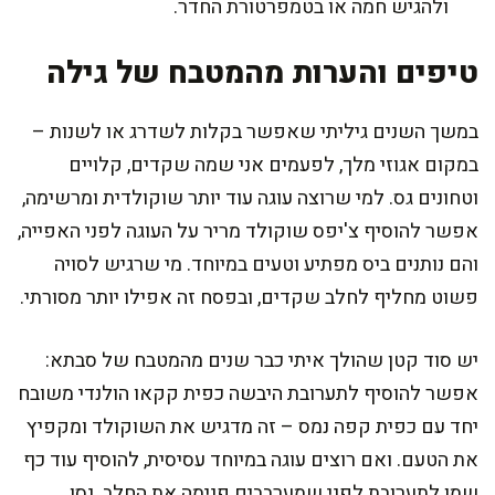
ולהגיש חמה או בטמפרטורת החדר.
טיפים והערות מהמטבח של גילה
במשך השנים גיליתי שאפשר בקלות לשדרג או לשנות –
במקום אגוזי מלך, לפעמים אני שמה שקדים, קלויים
וטחונים גס. למי שרוצה עוגה עוד יותר שוקולדית ומרשימה,
אפשר להוסיף צ'יפס שוקולד מריר על העוגה לפני האפייה,
והם נותנים ביס מפתיע וטעים במיוחד. מי שרגיש לסויה
פשוט מחליף לחלב שקדים, ובפסח זה אפילו יותר מסורתי.
יש סוד קטן שהולך איתי כבר שנים מהמטבח של סבתא:
אפשר להוסיף לתערובת היבשה כפית קקאו הולנדי משובח
יחד עם כפית קפה נמס – זה מדגיש את השוקולד ומקפיץ
את הטעם. ואם רוצים עוגה במיוחד עסיסית, להוסיף עוד כף
שמן לתערובת לפני שמערבבים פנימה את החלב. נסו