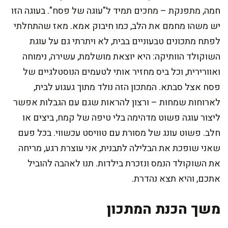
חמה, מתפנקת – מחכים תמיד ל"עוגה של פסח". בעוגה הזו
יש משהו מחמם את הלב, כמו חיבוק אמא. מאז שהתחלתי
לפתח מתכונים טבעוניים בבית, לא ויתרתי גם על עוגת
השוקולד הוותיקה: היא יוצאת מושלמת, עשירה, נימוחה
ואוורירית, וכל ביס מחזיר אותי לטעמים הנוסטלגיים של
פסח אצל סבתא. המתכון הזה נולד מתוך געגוע לבית,
לארוחות שמחות – ורצון להראות שגם עם הגבלות אפשר
ליצור עוגה פשוט מדהימה בלי טיפה של קמח, ביצים או
חלב. פשוט עונג של מסורת עם טוויסט עכשווי. בכל פעם
שאני שופכת את הבלילה לתבנית, אני עוצרת רגע, מריחה
את השוקולד הנמס ונזכרת בילדות. תנו לאהבה להוביל
אתכם, והיא תצא נהדרת.
משך הכנת המתכון