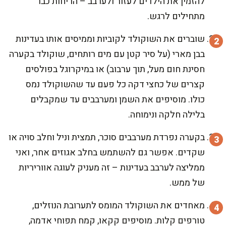
להזמין את הילדים לעזור ולערבב – הריחות כבר
מתחילים לרגש.
שוברים את השוקולד לקוביות וממיסים אותו בעדינות
בבן מארי (על סיר קטן עם מים רותחים, שוקולד בקערה
חסינת חום מעל, תוך ערבוב) או במיקרוגל בפולסים
קצרים של כחצי דקה כל פעם עד שהשוקולד נמס
כולו. מוסיפים את השמן ומערבבים עד שמקבלים
בלילה חלקה ונימוחה.
בקערה נפרדת מערבבים סוכר, תמצית וניל וחלב סויה או
שקדים. אפשר גם להשתמש בחלב אגוזים אחר, ואני
ממליצה לערבב בעדינות – זה מעניק לעוגה אווריריות
של ממש.
מאחדים את השוקולד המומס לתערובת הנוזלים,
טורפים קלות. מוסיפים קקאו, קמח תפוחי אדמה,