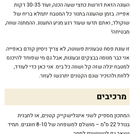
העוגה הזאת דורשת כחצי שעה הכנה, ועוד 30-35 דקות
אפייה. בזמן שהעוגה בתנור כל המטבח יתמלא בריח של
שוקולד, ואתם תדעו שעוד רגע מגיע התענוג. ההמתנה שווה,
מבטיחה!
זו עוגת פסח טבעונית פשוטה, לא צריך ניסיון קודם באפייה.
אני כבר מנוסה בבצקים ובעוגות, אבל גם מי שפוחד להיכנס
למטבח יגלה שזה קל ושווה כל ביס. אני כאן כדי לעודד,
ללוות ולהזכיר שגם הקטנים יתרגשו לעזור.
מרכיבים
המתכון מספיק לשני אינגלישקייק קטנים, או לתבנית
בגודל 22 ס"מ – מושלם למשפחה של 8-10 חוגגים. תמיד
נשאר גם לנשנושים למחר.