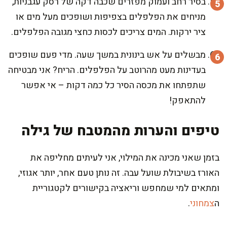
בסיר רחב ועמוק מפזרים שכבה דקה של רסק עגבניות,
מניחים את הפלפלים בצפיפות ושופכים מעל מים או
ציר ירקות. המים צריכים לכסות כחצי מגובה הפלפלים.
מבשלים על אש בינונית במשך שעה. מדי פעם שופכים
בעדינות מעט מהרוטב על הפלפלים. הריח? אני מבטיחה
שתפתחו את מכסה הסיר כל כמה דקות – אי אפשר
להתאפק!
טיפים והערות מהמטבח של גילה
בזמן שאני מכינה את המילוי, אני לעיתים מחליפה את
האורז בשיבולת שועל עבה. זה נותן טעם אחר, יותר אגוזי,
ומתאים למי שמחפש וריאציה בקישורים לקטגוריית
ה
צמחוני
.