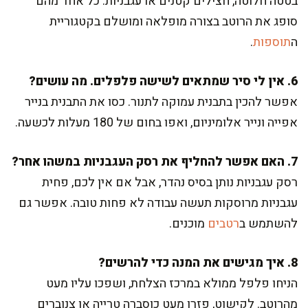
בטטה חלוטה, חצילים קטנים או עגבניות. כל אחד מהם
סופג את הרוטב בצורה מופלאה ומושלם בקטגוריית
ה
תוספות
.
6. אין לי סיר שמתאים לשישה פלפלים. מה עושים?
אפשר להכין בתבנית עמוקה לתנור. כסו את התבנית בנייר
אפייה ונייר אלומיניום, ואפו בחום של 180 מעלות לכשעה.
7. האם אפשר להחליף את רסק העגבניות במשהו אחר?
רסק עגבניות נותן בסיס נהדר, אבל אם אין לכם, פחית
עגבניות מרוסקות תעשה עבודה לא פחות טובה. אפשר גם
להשתמש ב
רטבים
מוכנים.
8. איך מגישים את המנה כדי להרשים?
הניחו פלפל ממולא במרכז הצלחת, ושפכו עליו מעט
מהרוטב. לקישוט, פזרו מעט כוסברה טרייה או צנוברים