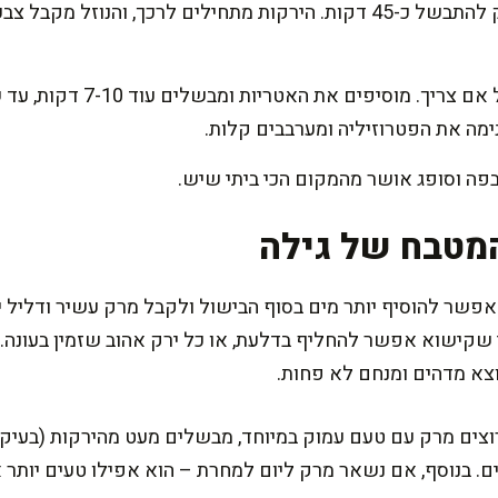
חלקית את הסיר ונותנים למרק להתבשל כ-45 דקות. הירקות מתחילים לרכ
בודקים טעמים, מתקנים תיבול א
מה את הפטרוזיליה ומערבבים קלות.
בפה וסופג אושר מהמקום הכי ביתי שיש.
מטבח של גילה
פשר להוסיף יותר מים בסוף הבישול ולקבל מרק עשיר ודליל יו
י שקישוא אפשר להחליף בדלעת, או כל ירק אהוב שזמין בעונה.
וצא מדהים ומנחם לא פחות.
צים מרק עם טעם עמוק במיוחד, מבשלים מעט מהירקות (בעיקר
ים. בנוסף, אם נשאר מרק ליום למחרת – הוא אפילו טעים יותר 