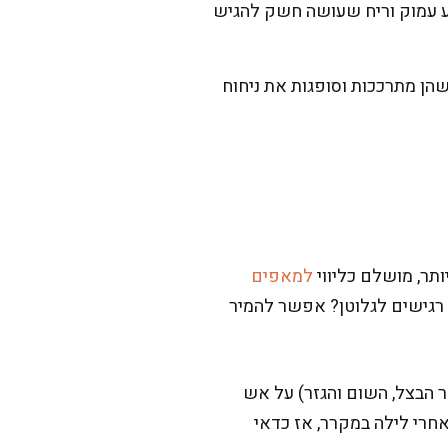
ך, והנוזל מקבל צבע עמוק וריח שעושה חשק להגיש
ם צריך. מוסיפים את האטריות ומבשלים עוד 7-10 דקות, עד שהן מתרככות וסופגות את ניחוח
תר, מושלם כליווי
למאפים
 רגישים לגלוטן? אפשר להמיר
 הבצל, השום והגזר) על אש
אחרי לילה במקרר, אז כדאי