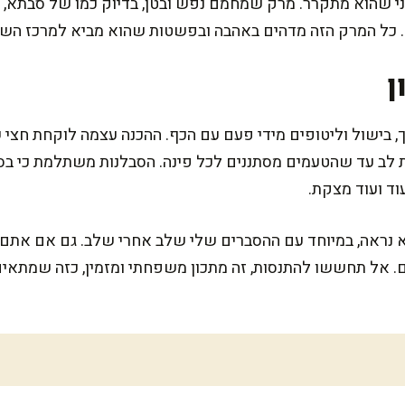
פני שהוא מתקרר. מרק שמחמם נפש ובטן, בדיוק כמו של סבתא,
. כל המרק הזה מדהים באהבה ובפשטות שהוא מביא למרכז השו
ן
 בישול וליטופים מידי פעם עם הכף. ההכנה עצמה לוקחת חצי ש
ב עד שהטעמים מסתננים לכל פינה. הסבלנות משתלמת כי בסו
ד ועוד מצקת.
 נראה, במיוחד עם ההסברים שלי שלב אחרי שלב. גם אם אתם ל
. אל תחששו להתנסות, זה מתכון משפחתי ומזמין, כזה שמתאי