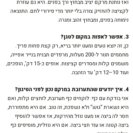
ואז נותנת מרקם יציב מבחוץ ורך בפנים. היא גם עוזרת
לקציצה להחזיק צורה בלי יותר מדי פירורי לחם. התוצאה
נימוחה בפנים, ומבחוץ זהוב ומגרה.
3. אפשר לאפות במקום לטגן?
כן, זה יוצא טעים ומעט יותר בריא, רק קצת פחות פריך.
מחממים תנור ל-200 מעלות, מרפדים תבנית בנייר אפייה,
משמנים קלות ומסדרים קציצות. אופים כ-15 דק', הופכים,
ועוד 10–12 דק' עד הזהבה.
4. איך יודעים שהתערובת במרקם נכון לפני הטיגון?
אני בודקת עם כף: לוקחים כף תערובת, לוחצים קלות, ואם
היא נשארת “גוש” ולא נשפכת, זה טוב. אם היא מתפוררת,
חסר לה ביצה או מעט נוזל מהירקות, אז אפשר להוסיף
ביצה קטנה או עוד חצי ביצה. אם היא נוזלית, מוסיפים כף