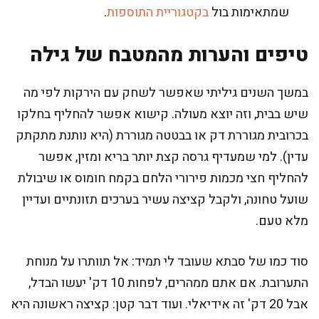
שמתאימות בול
בקטגוריית התוספות
.
טיפים והערות מהמטבח של גילה
במשך השנים גיליתי שאפשר לשחק עם הירקות לפי מה
שיש בבית, וזה יוצא מעולה. קישוא אפשר להחליף בחלקו
בכרובית מגוררת דק או בבטטה מגוררת (היא נותנת מתקתק
עדין). למי שמעדיף גרסה קצת יותר בריא ומזין, אפשר
להחליף חצי מכמות פירורי הלחם בקמח חומוס או שיבולת
שועל טחונה, ולקבל קציצה עשיר בערכים תזונתיים ועדיין
מלא טעם.
סוד כמו של סבתא שעובד לי תמיד: אל תוותרו על מנוחת
התערובת. אם אתם ממהרים, לפחות 10 דק' יעשו הבדל,
אבל 20 דק' זה אידיאלי. ועוד דבר קטן: קציצה ראשונה היא