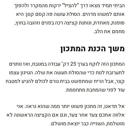
הביתי תמיד מצאו דרך “להציל” ירקות מהמקרר ולהפוך
אותם למשהו מדהים. הסולת עושה פה קסם קטן: היא
סופגת, מאחדת, ונותנת קציצה רכה בפנים וזהובה בחוץ,
מחמם את הלב.
משך הכנת המתכון
המתכון הזה לוקח בערך 25 דק' עבודה במטבח, ואז נותנים
לתערובת לנוח כדי שהסולת תעשה את שלה. הטיגון עצמו
קצר, אבל הריח שמתפשט בבית גורם לכולם להגיע למטבח
עוד לפני שהמחבת מתחממת.
אל תדאגו, זה מתכון פשוט יותר ממה שהוא נראה. אני
אלווה אתכם צעד אחר צעד, וגם אם הקציצה הראשונה לא
מושלמת, השנייה כבר יוצאת מושלם.