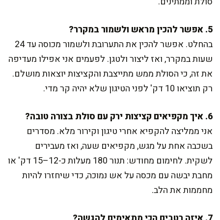
סולת וממתינים.
5. אפשר להכין מראש ולשמור במקרר?
בהחלט. אפשר להכין את התערובת ולשמור מכוסה עד 24
שעות במקרר, ואז ליצור ולטגן. לפעמים אני אפילו מעדיפה
את זה, כי הסולת ממש מתייצבת והקציצות יוצאות מושלם.
רק תוציאו 10 דק' לפני הטיגון שלא יהיה קר מדי.
6. איך מקפיאים קציצות ירק עם סולת בצורה טובה?
אני ממליצה להקפיא אחרי טיגון וקירור מלא. מסדרים
בשכבה אחת על מגש, מקפיאים שעה, ואז מעבירים
לשקית. לחימום מחודש: תנור 180 מעלות כ-12–15 דק' או
מחבת יבשה עם מכסה על אש נמוכה, כדי שיחזרו להיות
מחממות את הלב.
7. איזה רטבים הכי מתאימים להגשה?