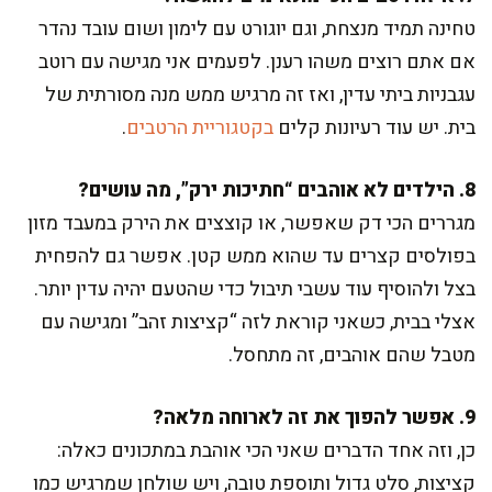
טחינה תמיד מנצחת, וגם יוגורט עם לימון ושום עובד נהדר
אם אתם רוצים משהו רענן. לפעמים אני מגישה עם רוטב
עגבניות ביתי עדין, ואז זה מרגיש ממש מנה מסורתית של
בית. יש עוד רעיונות קלים
בקטגוריית הרטבים
.
8. הילדים לא אוהבים “חתיכות ירק”, מה עושים?
מגררים הכי דק שאפשר, או קוצצים את הירק במעבד מזון
בפולסים קצרים עד שהוא ממש קטן. אפשר גם להפחית
בצל ולהוסיף עוד עשבי תיבול כדי שהטעם יהיה עדין יותר.
אצלי בבית, כשאני קוראת לזה “קציצות זהב” ומגישה עם
מטבל שהם אוהבים, זה מתחסל.
9. אפשר להפוך את זה לארוחה מלאה?
כן, וזה אחד הדברים שאני הכי אוהבת במתכונים כאלה:
קציצות, סלט גדול ותוספת טובה, ויש שולחן שמרגיש כמו