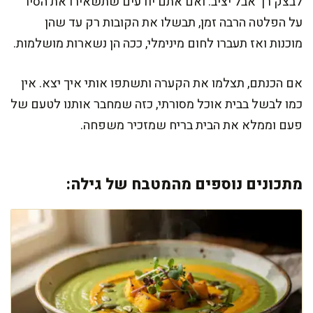
לבצק רך אבל יציב. ואם אתם יודעים שתשאירו את הסיר
על הפלטה הרבה זמן, תבשלו את הקובות רק עד שהן
מוכנות ואז תעברו לחום מינימלי, ככה הן נשארות מושלמות.
אם הכנתם, תצלמו את הקערה ותשתפו אותי איך יצא. אין
כמו לבשל בבית אוכל מסורתי, כזה שמחבר אותנו לטעם של
פעם וממלא את הבית בריח שמזכיר משפחה.
מתכונים נוספים מהמטבח של גילה: