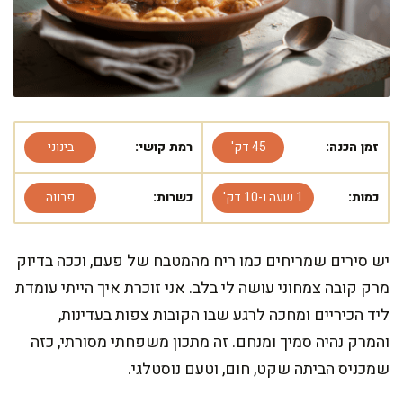
זמן הכנה:
45 דק'
רמת קושי:
בינוני
כמות:
1 שעה ו-10 דק'
כשרות:
פרווה
יש סירים שמריחים כמו ריח מהמטבח של פעם, וככה בדיוק
מרק קובה צמחוני עושה לי בלב. אני זוכרת איך הייתי עומדת
ליד הכיריים ומחכה לרגע שבו הקובות צפות בעדינות,
והמרק נהיה סמיך ומנחם. זה מתכון משפחתי מסורתי, כזה
שמכניס הביתה שקט, חום, וטעם נוסטלגי.