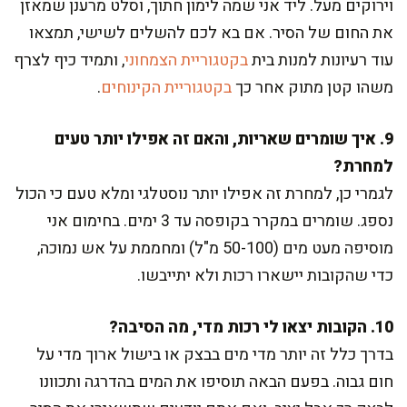
וירוקים מעל. ליד אני שמה לימון חתוך, וסלט מרענן שמאזן
את החום של הסיר. אם בא לכם להשלים לשישי, תמצאו
עוד רעיונות למנות בית
בקטגוריית הצמחוני
, ותמיד כיף לצרף
משהו קטן מתוק אחר כך
בקטגוריית הקינוחים
.
9. איך שומרים שאריות, והאם זה אפילו יותר טעים
למחרת?
לגמרי כן, למחרת זה אפילו יותר נוסטלגי ומלא טעם כי הכול
נספג. שומרים במקרר בקופסה עד 3 ימים. בחימום אני
מוסיפה מעט מים (50-100 מ"ל) ומחממת על אש נמוכה,
כדי שהקובות יישארו רכות ולא יתייבשו.
10. הקובות יצאו לי רכות מדי, מה הסיבה?
בדרך כלל זה יותר מדי מים בבצק או בישול ארוך מדי על
חום גבוה. בפעם הבאה תוסיפו את המים בהדרגה ותכוונו