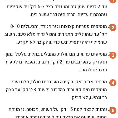
עם 2 כפות שמן זית ומטגנים בצל 6-7 דק' עד שקיפות
וזהבהבות עדינה. הריח הזה כבר עושה בית.
מוסיפים פטריות קצוצות וגזר מגורד, ומבשלים 8-10
דק' עד שהנוזלים מתאדים והכול נהיה מלא טעם. חשוב
שהמילוי יהיה יחסית יבש כדי שהקובה לא תקרע.
מוסיפים עדשים מבושלות, מתבלים במלח, פלפל, כמון
ופפריקה, מערבבים עוד 2 דק' ומכבים. מעבירים לקערה
ומצננים לגמרי.
מכינים את הבצק: בקערה מערבבים סולת, מלח ושמן.
מוסיפים מים פושרים בהדרגה ולשים 2-3 דק' עד בצק
רך וגמיש, לא דביק.
נותנים לבצק לנוח 15 דק' על השיש, מכוסה. זו מנוחה
קטנה שעושה את הבצק נוח לעבודה ויותר אוורירי