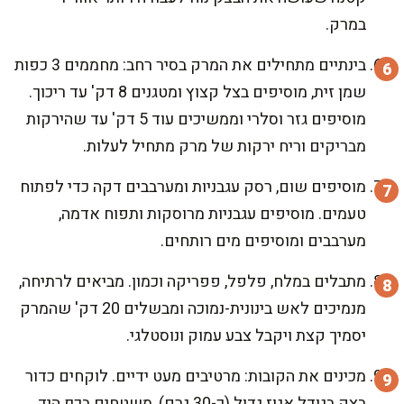
במרק.
בינתיים מתחילים את המרק בסיר רחב: מחממים 3 כפות
שמן זית, מוסיפים בצל קצוץ ומטגנים 8 דק' עד ריכוך.
מוסיפים גזר וסלרי וממשיכים עוד 5 דק' עד שהירקות
מבריקים וריח ירקות של מרק מתחיל לעלות.
מוסיפים שום, רסק עגבניות ומערבבים דקה כדי לפתוח
טעמים. מוסיפים עגבניות מרוסקות ותפוח אדמה,
מערבבים ומוסיפים מים רותחים.
מתבלים במלח, פלפל, פפריקה וכמון. מביאים לרתיחה,
מנמיכים לאש בינונית-נמוכה ומבשלים 20 דק' שהמרק
יסמיך קצת ויקבל צבע עמוק ונוסטלגי.
מכינים את הקובות: מרטיבים מעט ידיים. לוקחים כדור
בצק בגודל אגוז גדול (כ-30 גרם), משטחים בכף היד