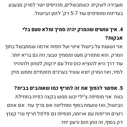
מעבירה לשקית. כשמבשלים, מכניסים ישר למרק מבעבע
בעדינות ומוסיפים עוד 5-7 דק' לזמן הבישול.
4. איך עושים שהמרק יהיה סמיך ומלא טעם בלי
אבקות?
אני נשענת על בישול איטי ועל תפוח אדמה שמתבשל בתוך
המרק. הוא מתפרק מעט ומסמיך טבעי, וזה גם בריא יותר.
עוד דרך היא להוציא כוס נוזל עם ירקות, לטחון ולהחזיר
לסיר, ואז המרק יוצא עשיר בערכים תזונתיים וממש מזין.
5. אפשר להפוך את זה לחריף כמו שאוהבים בבית?
בטח. אני מוסיפה צ'ילי יבש ממש בקצה כפית בתחילת
הבישול, ואז טועמת בסוף ומחליטה אם צריך עוד. אם אתם
רוצים חריפות עם ארומה, תוסיפו גם פלפל חריף טרי קצוץ
דק בסוף, זה נותן חום ורענן יחד.