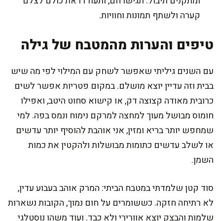
ומתקנים תיבול. תגישו חם, ותעודדו את כולם לצלם
קערה ולשתף תמונות וחוויות.
טיפים והערות מהמטבח של גילה
עם השנים גיליתי שאפשר לשחק עם המילוי לפי מה שיש
בבית וזה עדיין יוצא מושלם. במקום פטריות אפשר לשים
כרובית מאודה קצוצה דק, או קישוא סחוט היטב, ואפילו
חומוס מבושל מעוך למחצה למרקם נימוח ונמס בפה. למי
שמחפש יותר בריא ומזין, אני אוהבת להוסיף יותר עדשים
או לשלב עדשים כתומות מבושלות ולהקטין את כמות
השמן.
סוד קטן שלמדתי במטבח הביתי: המרק אוהב בעבוע עדין,
לא רתיחה חזקה. כששומרים על חום נמוך, הקובות נשארות
שלמות והבצק יוצא אוורירי ולא כבד. ועוד משהו נוסטלגי