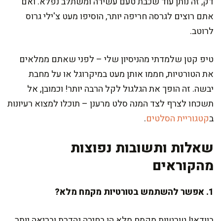
דק, זה נותן עוד שכבת טעם עשירה ומשתלב נפלא. ואם
אתם רוצים לגרסה חריפה יותר, הוסיפו מעט צ'ילי גרוס
לרוטב.
טיפ קטן שלמדתי מהניסיון שלי – לפני שאתם ממלאים
את הטורטיות, חממו אותן מעט במיקרוגל או על מחבת
יבשה. זה הופך את הגלגול לקל הרבה יותר! וכמובן, אל
תשכחו לצרף לצד המנה סלט מרענן – תוכלו למצוא רעיונות
ב
קטגוריית הסלטים
.
שאלות ותשובות נפוצות
מהקוראים
1. אפשר להשתמש בטורטיות מקמח מלא?
בוודאי! טורטיות מקמח מלא הן בחירה נהדרת ובריאה יותר.