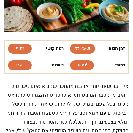
זמן הכנה:
25-30 דק'
רמת קושי:
בינוני
כמות:
6 מנות
כשרות:
חלבי
אין דבר שאני יותר אוהבת ממתכון שמביא איתו זיכרונות
חמים מהמטבח המשפחתי. את הטורטיה הצמחונית הזו אני
מכינה בכל פעם שמתחשק לי להרגיש את הניחוחות של
הבישולים עם אמא וסבתא. הייתי קטנה, והמטבח היה ריחני
ומלא בצבעים, והן היו מגלגלות את הטורטיות בצורה
מדויקת, כמו קסם. עם השנים הוספתי את הטאץ' שלי, אבל