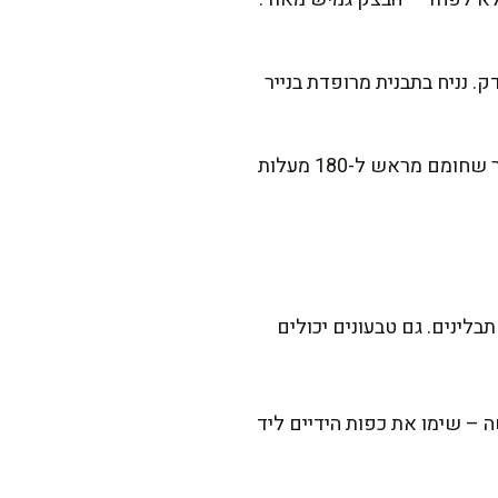
. נניח בתבנית מרופדת בנייר
כשכל הבורקסים מוכנים, נבריש אותם בחמאה שנותרה ונפזר מעל שומשום וקצח. נאפה בתנור שחומם מראש ל-180 מעלות
לינים. גם טבעונים יכולים
 – שימו את כפות הידיים ליד