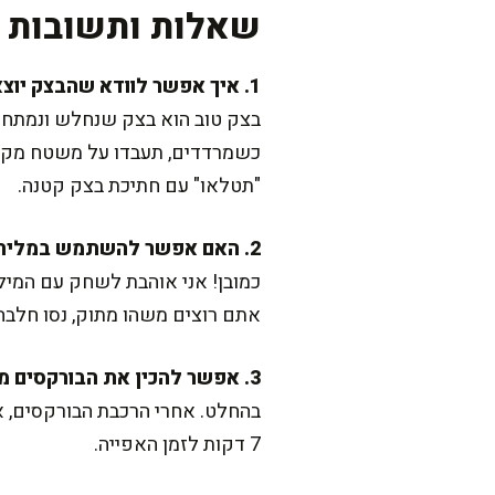
שאלות ותשובות נ
1. איך אפשר לוודא שהבצק יוצא דק ושקוף?
בצק טוב הוא בצק שנחלש ונמתח ב
כשמרדדים, תעבדו על משטח מקומח
"תטלאו" עם חתיכת בצק קטנה.
2. האם אפשר להשתמש במלית אחרת?
כמובן! אני אוהבת לשחק עם המילו
אתם רוצים משהו מתוק, נסו חלבה
3. אפשר להכין את הבורקסים מראש?
7 דקות לזמן האפייה.