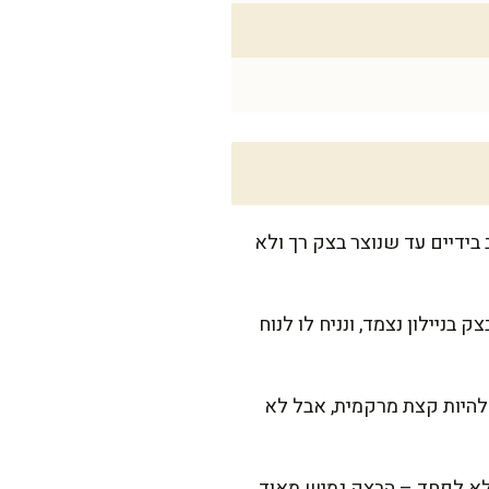
בידיים עד שנוצר בצק רך ולא
 וגמיש. נכסה את הבצק בניילון נצמד, ונניח לו לנוח
 להיות קצת מרקמית, אבל לא
כמעט שקוף. לא לפחד – הבצק גמיש מאוד.