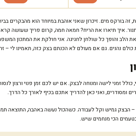
, זה בורקס מים. זיכרון שאני אוהבת במיוחד הוא מהבקרים בב
ור. איך תיארו את הריח? חמאה חמה, קרום פריך שעושה קראנץ'
הלב והופך כל שולחן לחגיגה. אני חולקת את המתכון המשפחתי 
 כולם נהנים. גם אם מעולם לא הכנתם בצק כזה, תאמינו לי – ז
ן
כולל זמני לישה ומנוחה לבצק. אם יש לכם זמן פנוי ורצון לנסות
 ומסודרים, ואני כאן להדריך אתכם בכיף לאורך כל הדרך.
רב – הבצק גמיש וקל לעבודה. כשהכול נעשה באהבה, התוצאה תמ
טעמים הכי מנחמים שיש.