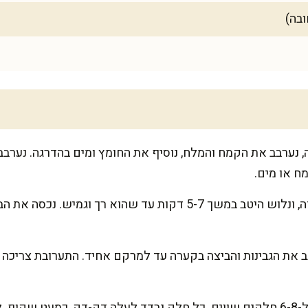
 נערבב את הקמח והמלח, נוסיף את החומץ ומים בהדרגה. נערבב 
מח או מים.
נעביר את הבצק למשטח עבודה, ונלוש היטב במשך 5-7 דקות עד שהוא רך
רבב את הגבינות והביצה בקערה עד למרקם אחיד. התערובת צריכה
אחרי שהבצק נח, נחתוך אותו ל-6-8 חלקים שווים. כל חלק נרדד לעלה דק-דק, 