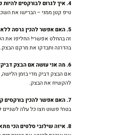
4. איך לגרום לבורקסים להיות פריכים במיוחד?
טיפ קטן ממני – הברישו את השכבו
5. האם אפשר להכין גרסה ללא גלוטן?
זה בהחלט אפשרי! החליפו את הק
בהדרגה ותבדקו את מרקם הבצק.
6. מה אני עושה אם הבצק דביק?
אם הבצק דביק מדי בזמן הלישה, 
להקשיח את הבצק.
7. האם אפשר להכין בורקסים קטנים יותר?
בטח! פשוט חצו כל עלה לשניים ל
8. איזה שילובי סלטים הכי מתאימים לבורקס מים?