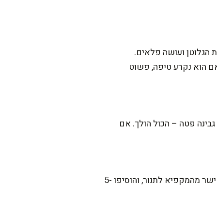
 הגלוטן ועושה פלאים.
אם הוא נקרע טיפה, פשוט
גבינה פטה – הכול הולך. אם
בהחלט. אחרי הרכבת הבורקסים, אפשר להקפיא אותם לפני האפייה. ביום שתרצו להגיש, הוציאו ישר מהמקפיא לתנור, והוסיפו 5-