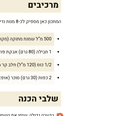
מרכיבים
המתכון כאן מספיק לכ-8 מנות נדיבות, או ל-10 אם מחלקים לכוסות קטנות יותר, אידאלי לקינוח משפחתי או אפילו לאירוח חגיגי.
500 מ"ל שמנת מתוקה (מקרר, קרה מאוד)
1 חבילה (80 גרם) אבקת פודינג וניל
1/2 כוס (120 מ"ל) חלב קר מאוד
2 כפות (30 גרם) סוכר (אופציונלי, למי שאוהב מתיקות מעט יותר מורגשת)
שלבי הכנה
בקערה גדולה, שימו את השמנת