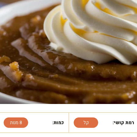
רמת קושי:
קל
כמות:
8 מנות