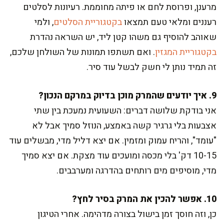
מרענן, ופרוסת לחם או פיתה מחוממת. רעיונות לסלטים
רעננים ומלאי טעם תמצאו
בקטגוריית הסלטים
, ולמי
שאוהב להוסיף גם משהו קטן ליד, יש השראה נהדרת
בקטגוריית המגזין
. ואם תשתפו תמונות של השולחן שלכם,
זה תמיד נותן לי חשק לבשל עוד סיר.
9. איך יודעים שהמרק מוכן בדיוק במרקם הנכון?
אני בודקת שלושה דברים: השעועית נמעכת בין שתי
אצבעות בלי גרגיר קשה באמצע, הנוזל סמיך אבל לא
"עומד", והריח עמוק ומזמין. אם יצא דליל מדי, מבשלים עוד
10-15 דק' בלי מכסה ומועכים עוד מצקת. אם יצא סמיך
מדי, מוסיפים מים רותחים בהדרגה ומערבבים.
10. אפשר להכין את המרק בסיר לחץ?
כן, וזה חוסך זמן בישול בצורה מדהימה. אחרי הטיגון