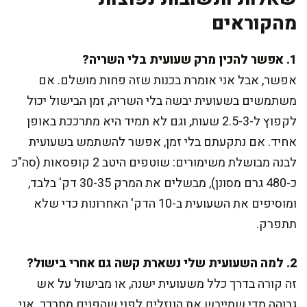
מהקוראים
1. אפשר להכין מרק שעועית בלי השריה?
אפשר, אבל אני אומרת בכנות שזה פחות מושלם. אם
משתמשים בשעועית יבשה בלי השריה, זמן הבישול יכול
לקפוץ ל-2.5-3 שעות, וגם לא תמיד היא מתרככת באופן
אחיד. אם נתקעתם בלי זמן, אפשר להשתמש בשעועית
לבנה מבושלת משימורים: שוטפים היטב 2 קופסאות (סה"כ
כ-480 גרם מסונן), מבשלים את המרק 30-35 דק' בלבד,
ומוסיפים את השעועית ב-10 הדק' האחרונות כדי שלא
תתפרק.
2. למה השעועית שלי נשארת קשה גם אחרי בישול?
זה קורה בדרך כלל משעועית ישנה, או מבישול על אש
גבוהה מדי שמייבש את הנוזלים לפני שהפנים מתרכך. אני