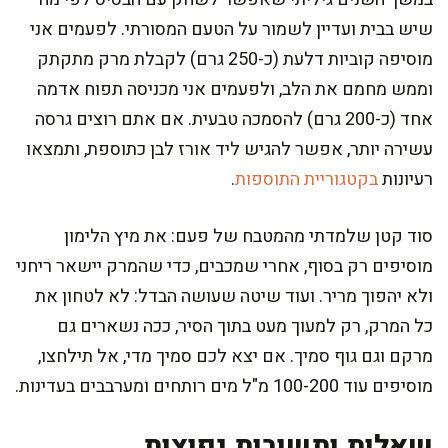
שיש בבית ועדיין לשמור על הטעם המסורתי. לפעמים אני
מוסיפה קוביות דלעת (כ-250 גרם) לקבלת מרק מתקתק
וממש מחמם את הלב, ולפעמים אני מכניסה תפוח אדמה
אחד (כ-200 גרם) להסמכה טבעית. אם אתם רוצים גרסה
עשירה יותר, אפשר להגיש ליד אורז לבן כתוספת, ותמצאו
רעיונות
בקטגוריית התוספות
.
סוד קטן שלמדתי מהמטבח של פעם: את מיץ הלימון
מוסיפים רק בסוף, אחרי שמכבים, כדי שהמרק יישאר ריחני
ולא יהפוך מריר. ועוד שיטה שעושה הבדל: לא לטחון את
כל המרק, רק למעוך מעט בתוך הסיר, ככה נשארים גם
מרקם וגם גוף סמיך. אם יצא לכם סמיך מדי, אל תילחצו,
מוסיפים עוד 100-200 מ"ל מים רותחים ומערבבים בעדינות.
שאלות ותשובות נפוצות