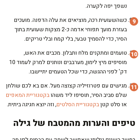
נשפך יפה לקערה.
כשהשעועית רכה, מוציאים את עלה הדפנה. מועכים
בעזרת מועך תפוחי אדמה כ-2 מצקות שעועית בתוך
הסיר, כדי להסמיך טבעי, בלי קמח ובלי טריקים.
טועמים ומתקנים מלח ותבלון. מכבים את האש,
מוסיפים מיץ לימון, מערבבים ונותנים למרק לעמוד 10
דק' לפני ההגשה, כדי שכל הטעמים יתיישבו.
מגישים עם פטרוזיליה קצוצה מעל. אם בא לכם שולחן
שלם סביב הסיר, תוסיפו ליד משהו
בקטגוריית המאפים
או סלט קטן
בקטגוריית הסלטים
, וזה יוצא חגיגה ביתית.
טיפים והערות מהמטבח של גילה
במשך השנים גיליתי שאפשר לשחק עם הבסיס לפי מה