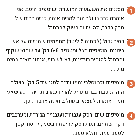
מסננים את השעועית המושרת ושוטפים היטב. אני
אוהבת כבר בשלב הזה להריח אותה, כי זה הריח של
מרק בדרך, וזה עושה חשק להתחיל.
בסיר גדול (לפחות 5 ליטר) מחממים שמן זית על אש
בינונית. מוסיפים בצל ומטגנים 6-8 דק' עד שהוא שקוף
ומתחיל להזהיב בעדינות, לא לשרוף, אנחנו רוצים בסיס
מתוק.
מוסיפים גזר וסלרי וממשיכים לטגן עוד 5 דק'. בשלב
הזה המטבח כבר מתחיל להריח כמו בית, וזה הרגע שאני
תמיד אומרת לעצמי: בישול ביתי זה אושר קטן.
מוסיפים שום, רסק עגבניות ועגבנייה מגוררת ומערבבים
דקה-שתיים. תנו לרסק להיפתח בשמן, זה סוד קטן
לטעם עמוק ומלא טעם.