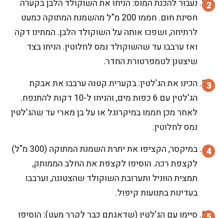
נעבור להכנת המוס: הניחו את השוקולד הלבן בקערה
חסינת חום. חממו 200 מ"ל מהשמנת המתוקה כמעט
לרתיחה, ושפכו אותה על השוקולד הלבן. המתינו דקה
ואז ערבבו עד שהשוקולד נמס לחלוטין. הניחו בצד
שיצטנן לטמפרטורת החדר.
הכינו את הג'לטין: בקערית קטנה ערבבו את אבקת
הג'לטין עם 6 כפות מים, והניחו ל-10 דקות להתנפח.
לאחר מכן חממו במיקרוגל או על בן מארי עד שהג'לטין
נמס לחלוטין.
במיקסר, הקציפו את יתרת השמנת המתוקה (300 מ"ל)
לקצפת רכה. הוסיפו לקצפת את החלב הממותק,
תמצית הווניל ותערובת השוקולד שהצטננה, וערבבו
בעדינות בתנועות קיפול.
סיימו עם הג'לטין (שדאגתם כבר לקרר מעט): הוסיפו