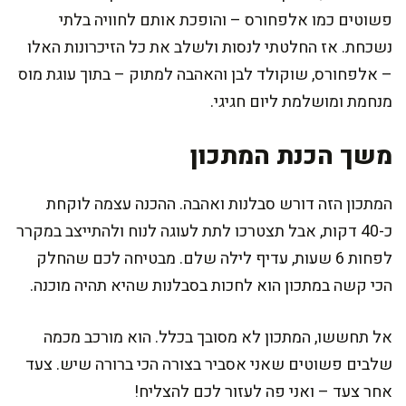
פשוטים כמו אלפחורס – והופכת אותם לחוויה בלתי
נשכחת. אז החלטתי לנסות ולשלב את כל הזיכרונות האלו
– אלפחורס, שוקולד לבן והאהבה למתוק – בתוך עוגת מוס
מנחמת ומושלמת ליום חגיגי.
משך הכנת המתכון
המתכון הזה דורש סבלנות ואהבה. ההכנה עצמה לוקחת
כ-40 דקות, אבל תצטרכו לתת לעוגה לנוח ולהתייצב במקרר
לפחות 6 שעות, עדיף לילה שלם. מבטיחה לכם שהחלק
הכי קשה במתכון הוא לחכות בסבלנות שהיא תהיה מוכנה.
אל תחששו, המתכון לא מסובך בכלל. הוא מורכב מכמה
שלבים פשוטים שאני אסביר בצורה הכי ברורה שיש. צעד
אחר צעד – ואני פה לעזור לכם להצליח!