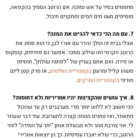
מחממים בסיר על אש נמוכה. אם הרוטב הסמיך בהקפאה,
מוסיפים מעט מים חמים ומתקנים תיבול.
7. עם מה הכי כדאי להגיש את המנה?
אצלי בבית זה הולך נהדר עם אורז לבן, כי הוא סופג את
הרוטב הקרמי וזה שילוב ממכר. אפשר גם פתיתים, קוסקוס
או פירה. ואם אתם בעניין של “לפתוח שולחן”, תוסיפו
משהו קליל ומרענן
בקטגוריית הסלטים
, או מרק קטן ליום
חורפי
בקטגוריית המרקים
.
8. איך עושים שהקציצות יהיו אווריריות ולא דחוסות?
הכי חשוב לא ללוש יותר מדי. מערבבים רק עד שהכול
מתאחד, ואז נותנים מנוחה קצרה לתערובת. עוד דבר שעוזר
לי: אני צורבת מהר ולא מבשלת אותן “יתר על המידה” לפני
הרוטב, כדי שלא יאבדו עסיסיות. כך הן יוצאות אוורירי