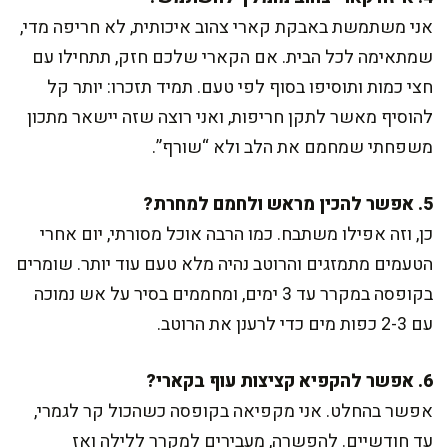
אני משתמשת באבקת קארי צהוב איכותית, לא חריפה מדי,
שמתאימה לכל הבית. אם הקארי שלכם חזק, תתחילו עם
חצי כמות ותוסיפו בסוף לפי טעם. תמיד תזכרו: יותר קל
להוסיף מאשר לתקן חריפות, ואני רוצה שזה יישאר מתכון
משפחתי שמחמם את הלב ולא “שורף”.
5. אפשר להכין מראש ולחמם למחרת?
כן, וזה אפילו משתבח. כמו הרבה אוכל מסורתי, יום אחרי
הטעמים מתמזגים והרוטב נהיה מלא טעם עוד יותר. שומרים
בקופסה במקרר עד 3 ימים, ומחממים בסיר על אש נמוכה
עם 2-3 כפות מים כדי לרענן את הרוטב.
6. אפשר להקפיא קציצות עוף בקארי?
אפשר בהחלט. אני מקפיאה בקופסה כשהכול קר לגמרי,
עד חודשיים. להפשרה, מעבירים למקרר ללילה ואז