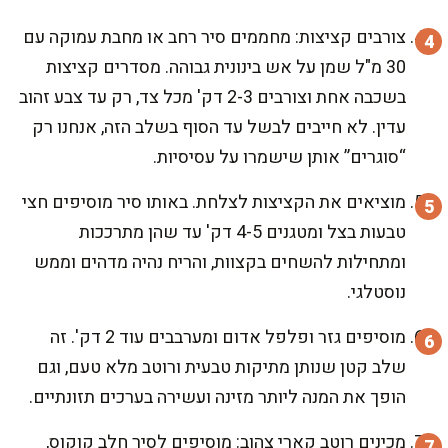
צורבים קציצות: מחממים סיר רחב או מחבת עמוקה עם
30 מ"ל שמן על אש בינונית גבוהה. מסדרים קציצות
בשכבה אחת וצורבים 2-3 דק' מכל צד, רק עד צבע זהוב
עדין. לא חייבים לבשל עד הסוף בשלב הזה, אנחנו רק
“סוגרים” אותן שישמרו על עסיסיות.
מוציאים את הקציצות לצלחת. באותו סיר מוסיפים חצי
טבעות בצל ומטגנים 4-5 דק' עד שהן מתרככות
ומתחילות להשחים בקצוות, והריח נהיה מדהים וממש
נוסטלגי.
מוסיפים גזר ופלפל אדום ומערבבים עוד 2 דק'. זה
שלב קטן שנותן מתיקות טבעית ורוטב מלא טעם, וגם
הופך את המנה ליותר מזינה ועשירה בערכים תזונתיים.
מכינים רוטב קארי צהוב: מוסיפים לסיר חלב קוקוס,