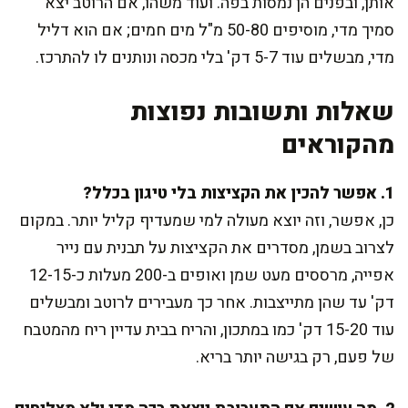
אותן, ובפנים הן נמסות בפה. ועוד משהו, אם הרוטב יצא
סמיך מדי, מוסיפים 50-80 מ"ל מים חמים; אם הוא דליל
מדי, מבשלים עוד 5-7 דק' בלי מכסה ונותנים לו להתרכז.
שאלות ותשובות נפוצות
מהקוראים
1. אפשר להכין את הקציצות בלי טיגון בכלל?
כן, אפשר, וזה יוצא מעולה למי שמעדיף קליל יותר. במקום
לצרוב בשמן, מסדרים את הקציצות על תבנית עם נייר
אפייה, מרססים מעט שמן ואופים ב-200 מעלות כ-12-15
דק' עד שהן מתייצבות. אחר כך מעבירים לרוטב ומבשלים
עוד 15-20 דק' כמו במתכון, והריח בבית עדיין ריח מהמטבח
של פעם, רק בגישה יותר בריא.