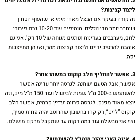
2. מה עושים אם התערובת יוצאת רכה מדי ולא מצליחים
ליצור קציצות?
זה קורה בעיקר אם הבצל מאוד מימי או שהעוף הטחון
שוחרר יותר מדי נוזלים. מוסיפים עוד 10-20 גרם פירורי
לחם, מערבבים בעדינות ונותנים מנוחה של 10 דק'. אני גם
אוהבת להרטיב ידיים וליצור קציצות מהר, ואז הן מתייצבות
יפה.
3. אפשר להחליף חלב קוקוס במשהו אחר?
אפשר, אבל הטעם ישתנה. לגרסה יותר עדינה אפשר
להשתמש ב-300 מ"ל שמנת לבישול ועוד 150 מ"ל מים, וזה
יוצא מאוד מפנק. לגרסה פרווה ועדיין קרמית, אפשר חלב
קוקוס “לייט”, רק קחו בחשבון שהרוטב יהיה פחות סמיך,
ואז אני מבשלת עוד כמה דקות עד שמקבל מרקם מושלם.
4. איזה קארי צהוב מומלץ להשתמש?