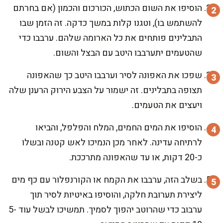
הוסיפו את השום הכתוש, הכורכום והכמון (אם בחרתם
להשתמש בו), וטגנו קלות במשך כדקה. זה הזמן שבו
התבלינים פותחים את כל הארומה שלהם. ערבבו כדי
שהטעמים יתערבבו היטב עם הבצל והשום.
שפכו את האפונה לסיר וערבבו היטב כך שהאפונה
תצופה בתבלינים. זה ישמור על הצבע הירוק הרענן שלה
ויעצים את הטעמים.
הוסיפו את המים החמים, המלח והפלפל, והביאו
לרתיחה עדינה. לאחר מכן הנמיכו לאש קטנה ובשלו
כ-20 דקות, או עד שהאפונה מתרככת.
בשלב הזה, ערבבו את הקמח או הקורנפלור עם כף מים
ליצירת תערובת חלקה, והוסיפו באיטיות לסיר תוך
ערבוב כדי שהרוטב יהפוך לסמיך. תמשיכו לבשל עוד 5-