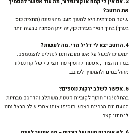
3. אם אין לי קמח או קורנפלור, מה עוד אפשר להסמיך
את הרוטב?
שיטה מסורתית היא למעוך מעט מהאפונה (מחצית כוס
בערך) בתוך הסיר בעזרת כף, זה ייתן הסמכה טבעית יותר.
4. הרוטב יצא לי דליל מדי. מה לעשות?
תמשיכו לבשל על אש נמוכה ותנו לנוזלים להצטמצם.
במידת הצורך, אפשר להוסיף עוד חצי כף של קורנפלור
מהול במים ולהמשיך לערבב.
5. אפשר לשלב ירקות נוספים?
בהחלט! גזר חתוך לקוביות קטנות משתלב נהדר גם מבחינת
הטעם וגם מבחינת הצבע. תוסיפו אותו אחרי שלב הבצל ותנו
לו טיגון קצר.
6. לא אוהבים טעם של כורכום – מה אפשר לשים