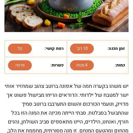
זמן הכנה:
10 דק'
רמת קושי:
קל
כמות:
4 מנות
כשרות:
פרווה
יש משהו בקערה חמה של אפונה ברוטב צהוב שמחזיר אותי
ישר למטבח של ילדותי. הדודאים הריחו מבישול פשוט אך
מדויק, וטעמי הכורכום והשום התערבבו ברוטב סמיך
שהתבשל בסבלנות. סבתי הייתה מכינה את המנה הזו בכל
חורף, ואנחנו, הילדים, היינו מתאספים סביב השולחן, נהנים
מהחום ומהטעם המנחם. זו מנה מסורתית, מחממת את הלב,