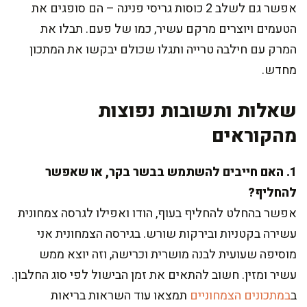
אפשר גם לשלב 2 כוסות גריסי פנינה – הם סופגים את
הטעמים ויוצרים מרקם עשיר, כמו של פעם. תבלו את
המרק עם חילבה טרייה ותגלו שכולם יבקשו את המתכון
מחדש.
שאלות ותשובות נפוצות
מהקוראים
1. האם חייבים להשתמש בבשר בקר, או שאפשר
להחליף?
אפשר בהחלט להחליף בעוף, הודו ואפילו לגרסה צמחונית
עשירה בקטניות ובירקות שורש. בגירסה הצמחונית אני
מוסיפה שעועית לבנה מושרית וכרישה, וזה יוצא ממש
עשיר ומזין. חשוב להתאים את זמן הבישול לפי סוג החלבון.
ב
במתכונים הצמחוניים
תמצאו עוד השראות בריאות