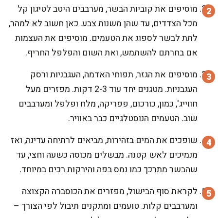
מוסיפים את קוביות הבשר, מערבבים היטב לטיגון קל
מכל הצדדים, עד שהן משנות צבע. כאן חשוב לא למהר,
לתת לבשר לספוג את הטעמים. מוסיפים את העצמות
אם בחרתם להשתמש, ואת השום והפלפל החריף.
מוסיפים את הגזר, תפוחי האדמה, העגבניות ורסק
העגבניות. מטגנים יחד עוד 2-3 דקות. מפזרים מעל
חווייג', כמון, כורכום, פפריקה, מלח ופלפל ומערבבים
שוב. הטעמים הנוסטלגיים כבר באוויר.
שופכים את המים בזהירות, מביאים לרתיחה עדינה, ואז
מנמיכים לאש קטנה. מבשלים מכוסה כשעה וחצי, עד
שהבשר מתרכך כמו נמס בפה והירקות רכים במיוחד.
לקראת סוף הבישול, מפזרים את הכוסברה הקצוצה
ומערבבים קלות. טועמים ומתקנים תיבול לפי הצורך –