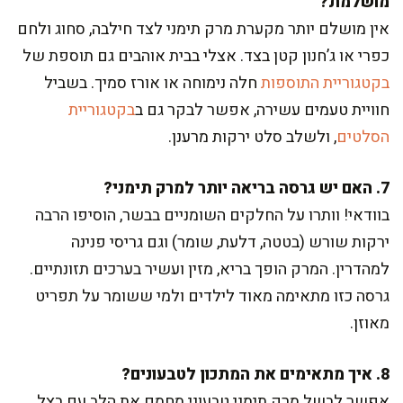
מושלמת?
אין מושלם יותר מקערת מרק תימני לצד חילבה, סחוג ולחם
כפרי או ג’חנון קטן בצד. אצלי בבית אוהבים גם תוספת של
בקטגוריית התוספות
חלה נימוחה או אורז סמיך. בשביל
חוויית טעמים עשירה, אפשר לבקר גם ב
בקטגוריית
הסלטים
, ולשלב סלט ירקות מרענן.
7. האם יש גרסה בריאה יותר למרק תימני?
בוודאי! וותרו על החלקים השומניים בבשר, הוסיפו הרבה
ירקות שורש (בטטה, דלעת, שומר) וגם גריסי פנינה
למהדרין. המרק הופך בריא, מזין ועשיר בערכים תזונתיים.
גרסה כזו מתאימה מאוד לילדים ולמי ששומר על תפריט
מאוזן.
8. איך מתאימים את המתכון לטבעונים?
אפשר לבשל מרק תימני טבעוני מחמם את הלב עם בצל,