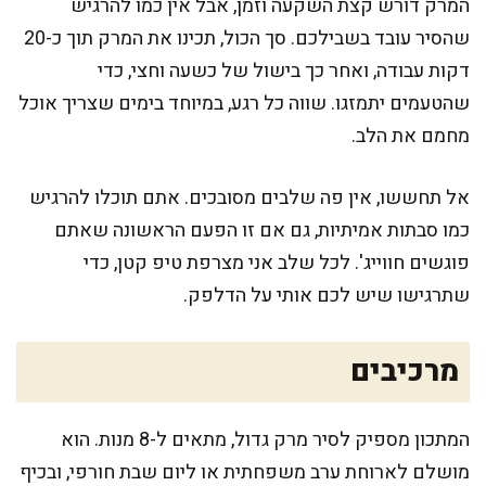
המרק דורש קצת השקעה וזמן, אבל אין כמו להרגיש
שהסיר עובד בשבילכם. סך הכול, תכינו את המרק תוך כ-20
דקות עבודה, ואחר כך בישול של כשעה וחצי, כדי
שהטעמים יתמזגו. שווה כל רגע, במיוחד בימים שצריך אוכל
מחמם את הלב.
אל תחששו, אין פה שלבים מסובכים. אתם תוכלו להרגיש
כמו סבתות אמיתיות, גם אם זו הפעם הראשונה שאתם
פוגשים חווייג'. לכל שלב אני מצרפת טיפ קטן, כדי
שתרגישו שיש לכם אותי על הדלפק.
מרכיבים
המתכון מספיק לסיר מרק גדול, מתאים ל-8 מנות. הוא
מושלם לארוחת ערב משפחתית או ליום שבת חורפי, ובכיף