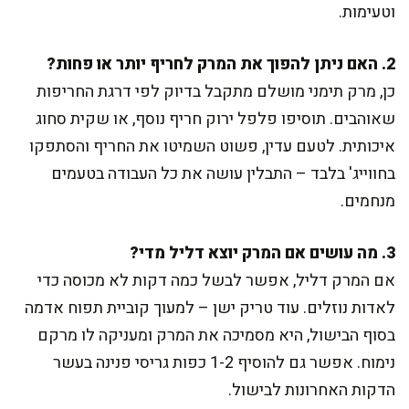
וטעימות.
2. האם ניתן להפוך את המרק לחריף יותר או פחות?
כן, מרק תימני מושלם מתקבל בדיוק לפי דרגת החריפות
שאוהבים. תוסיפו פלפל ירוק חריף נוסף, או שקית סחוג
איכותית. לטעם עדין, פשוט השמיטו את החריף והסתפקו
בחווייג' בלבד – התבלין עושה את כל העבודה בטעמים
מנחמים.
3. מה עושים אם המרק יוצא דליל מדי?
אם המרק דליל, אפשר לבשל כמה דקות לא מכוסה כדי
לאדות נוזלים. עוד טריק ישן – למעוך קוביית תפוח אדמה
בסוף הבישול, היא מסמיכה את המרק ומעניקה לו מרקם
נימוח. אפשר גם להוסיף 1-2 כפות גריסי פנינה בעשר
הדקות האחרונות לבישול.