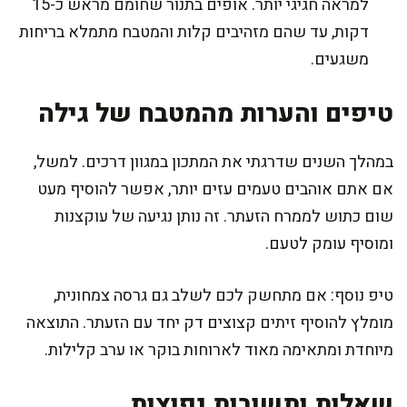
למראה חגיגי יותר. אופים בתנור שחומם מראש כ-15
דקות, עד שהם מזהיבים קלות והמטבח מתמלא בריחות
משגעים.
טיפים והערות מהמטבח של גילה
במהלך השנים שדרגתי את המתכון במגוון דרכים. למשל,
אם אתם אוהבים טעמים עזים יותר, אפשר להוסיף מעט
שום כתוש לממרח הזעתר. זה נותן נגיעה של עוקצנות
ומוסיף עומק לטעם.
טיפ נוסף: אם מתחשק לכם לשלב גם גרסה צמחונית,
מומלץ להוסיף זיתים קצוצים דק יחד עם הזעתר. התוצאה
מיוחדת ומתאימה מאוד לארוחות בוקר או ערב קלילות.
שאלות ותשובות נפוצות