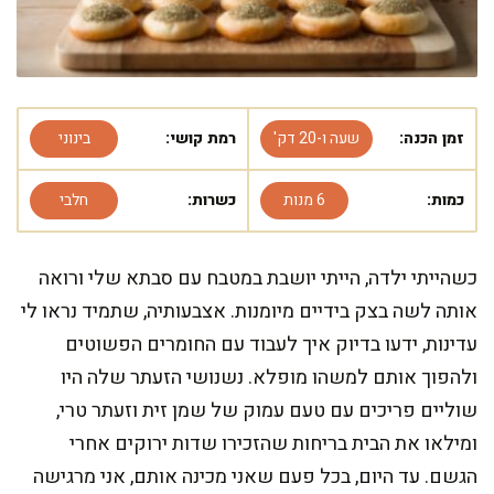
זמן הכנה:
שעה ו-20 דק'
רמת קושי:
בינוני
כמות:
6 מנות
כשרות:
חלבי
כשהייתי ילדה, הייתי יושבת במטבח עם סבתא שלי ורואה
אותה לשה בצק בידיים מיומנות. אצבעותיה, שתמיד נראו לי
עדינות, ידעו בדיוק איך לעבוד עם החומרים הפשוטים
ולהפוך אותם למשהו מופלא. נשנושי הזעתר שלה היו
שוליים פריכים עם טעם עמוק של שמן זית וזעתר טרי,
ומילאו את הבית בריחות שהזכירו שדות ירוקים אחרי
הגשם. עד היום, בכל פעם שאני מכינה אותם, אני מרגישה