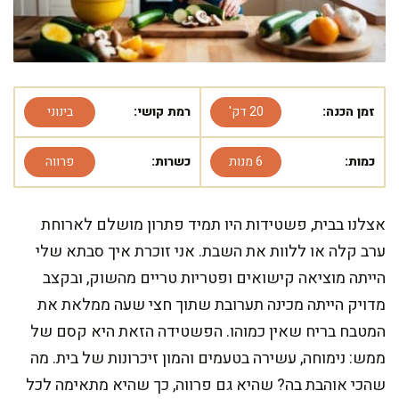
זמן הכנה:
20 דק'
רמת קושי:
בינוני
כמות:
6 מנות
כשרות:
פרווה
אצלנו בבית, פשטידות היו תמיד פתרון מושלם לארוחת
ערב קלה או ללוות את השבת. אני זוכרת איך סבתא שלי
הייתה מוציאה קישואים ופטריות טריים מהשוק, ובקצב
מדויק הייתה מכינה תערובת שתוך חצי שעה ממלאת את
המטבח בריח שאין כמוהו. הפשטידה הזאת היא קסם של
ממש: נימוחה, עשירה בטעמים והמון זיכרונות של בית. מה
שהכי אוהבת בה? שהיא גם פרווה, כך שהיא מתאימה לכל