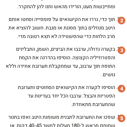
ומתייבשות מעט, הורידו מהאש ותנו להן להתקרר.
תוך כדי, גררו את הקישואים על פומפייה וסחטו אותם
היטב מנוזלים בתוך מסננת או מגבת. חשוב להוציא את
מרב הלחות כדי שהפשטידה לא תצא רטובה מדי.
בקערה גדולה, ערבבו את הביצים, השמן, התבלינים
והפטרוזיליה הקצוצה. הוסיפו בהדרגה את הקמח
התופח תוך ערבוב, עד שמתקבלת תערובת אחידה וללא
גושים.
הוסיפו לקערה את הקישואים הסחוטים ותערובת
הפטריות והבצל. ערבבו הכל יחד בעדינות עד
שהתערובת מתאחדת.
שפכו את התערובת לתבנית משומנת היטב ואפו בתנור
שחומם מראש ל-180 מעלות למשך 40-45 דקות, או