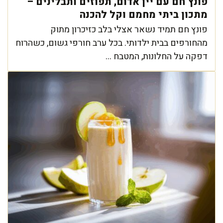
פונץ חם עם יין אדום, תפוזים ותבלינים –
מתכון ביתי מחמם וקל להכנה
פונץ חם תמיד נשאר אצלי בלב כזיכרון מתוק
מהחורפים בבית ילדותי. בכל ערב חורפי גשום, כשהרוח
דפקה על החלונות, המטבח ...