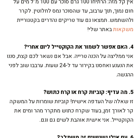
אין קל מזה: הרתיחו 100 גרם סוכר עם 100 מ"ל מים על
חום נמוך, תוך ערבוב, עד שהסוכר נמס לחלוטין. לקרר
ולהשתמש. תמצאו גם עוד טריקים נהדרים בקטגוריית
משקאות
באתר שלי!
4. האם אפשר לשמור את הקוקטייל ליום אחרי?
אני ממליצה על הכנה טרייה. אבל אם נשאר לכם קצת, סננו
את הנענע ואחסנו בקירור עד ל-24 שעות. ערבבו שוב לפני
ההגשה.
5. מה עדיף: קוביות קרח או קרח כתוש?
זו שאלה של העדפה אישית! קוביות שומרות על המשקה
קר לאורך זמן, בעוד שקרח כתוש מתקרר מהר ומים את
הקוקטייל. אני אישית אוהבת לשים גם וגם.
6. עם אילו נשנושים זה משתלב?