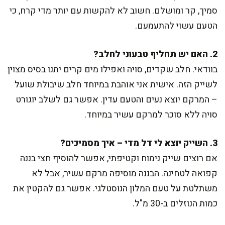
סמיך, קר ומושלם. חשוב לא להקשות עם יותר מדי קרח, כי
הטעם עשוי להתעמעם.
2. האם יש תחליף טבעוני לחלב?
בוודאי. חלב שקדים, סויה ואפילו מים קרים יתנו בסיס מצוין
לשייק הזה. אישית אני אוהבת במיוחד חלב שיבולת שועל
– המרקם יוצא נעים והטעם עדין. אפשר גם לשלב יוגורט
סויה ללא סוכר למרקם עשיר במיוחד.
3. השייק יוצא לי דל מדי – איך מסמיכים?
אם רוצים שייק נימוח וקטיפתי, אפשר להוסיף חצי בננה
קפואה לטחינה. הבננה מוסיפה מרקם עשיר, אבל לא
משתלטת על טעם המלון הנוסטלגי. אפשר גם להקטין את
כמות הנוזלים ב-30 מ"ל.