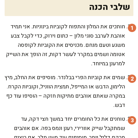
שלבי הכנה
חותכים את המלון והתפוח לקוביות בינוניות. אני תמיד
אוהבת לערבב סוגי מלון – כתום וירוק, כדי לקבל צבע
משגע וטעם מנחם. מכניסים את הקוביות לקופסה
אטומה ושמים במקרר לעשר דקות, זה הופך את השייק
למרענן במיוחד.
שמים את קוביות הפרי בבלנדר. מוסיפים את החלב, מיץ
הלימון, הדבש או המייפל, תמצית הווניל, וקוביות הקרח.
במקרה שאתם אוהבים מתיקות חזקה – הוסיפו עוד כף
דבש.
טוחנים את כל החומרים יחד במשך חצי דקה, עד
שמתקבל שייק אוורירי, רענן ונמס בפה. אם אוהבים
מרקם דליל יותר, מוסיפים עוד מעט חלב. אם רוצים