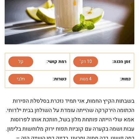
זמן הכנה:
10 דק'
רמת קושי:
קל
כמות:
4 מנות
כשרות:
חלבי
בשבתות הקיץ החמות, אני תמיד נזכרת בסלסלת הפירות
הכתומה הירקרקה שהייתה עומדת על השולחן בבית ילדותי.
אמא שלי הייתה פותחת מלון בשל, חותכת אותו לפרוסות
עבות ושמה בקערה עם קוביות תפוח ירוק מלוחשות בלימון.
כמה פשוט, ככה מתוק ומרענן. בדיוק כמו השייק הזה –