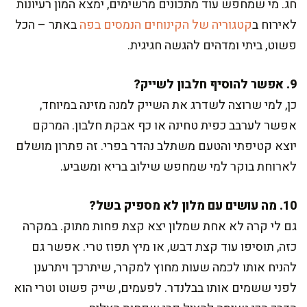
חג. מי שמחפש עוד מתכונים מרשימים, ימצא המון רעיונות
לאירוח ב
קטגוריה של הקינוחים הנמסים בפה
באתר – הכל
פשוט, ביתי ומדהים להגשה חגיגית.
9. אפשר להוסיף חלבון לשייק?
כן, למי שרוצה לשדרג את השייק למנה מזינה במיוחד,
אפשר לערבב כפית טחינה או כף אבקת חלבון. המרקם
יוצא קטיפתי והטעם משתלב נהדר בפרי. זה פתרון מושלם
לארוחת בוקר למי שמחפש שילוב בריא ומשביע.
10. מה עושים עם מלון לא מספיק בשל?
גם לי קרה לא אחת שמלון יצא קצת פחות מתוק. במקרה
כזה, תוסיפו עוד קצת דבש, או מיץ תפוז טרי. אפשר גם
להניח אותו לכמה שעות מחוץ למקרר, שיתרכך ויתרענן
לפני ששמים אותו בבלנדר. לפעמים, שייק פשוט וטרי הוא