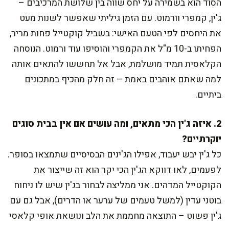
הסוד הוא בשמירה על יחס שווה בין שלושת המרכיבים –
ג'ין, קמפרי וורמוט. עם הזמן גיליתי שאפשר לשנות מעט
את היחסים לפי הטעם האישי: בשביל קוקטייל פחות מריר,
הפחיתו ב-10 מ"ל את הקמפרי והוסיפו עוד ורמוט. הנוסחה
הקלאסית תמיד מושלמת, אבל אל תחששו להתאים אותה
למה שאתם אוהבים באמת – זה חלק מהכיף במתכונים
ביתיים.
2. איזה ג'ין הכי מתאים, ומה עושים אם אין בבית סוגים
יוקרתיים?
כל ג'ין יבש יעבוד, אפילו הג'ינים הבסיסיים שתמצאו בסופר.
לפעמים, לאו דווקא הג'ין הכי יקר הוא זה שייצור את
הקוקטייל המדהים. אני ממליצה לבחור בג'ין שיש לו ניחוח
בוטני עדין (למשל טעמים של ערער או הדרים), אבל גם עם
ג'ין פשוט – התוצאה מחממת את הלב ונושאת אופי קלאסי