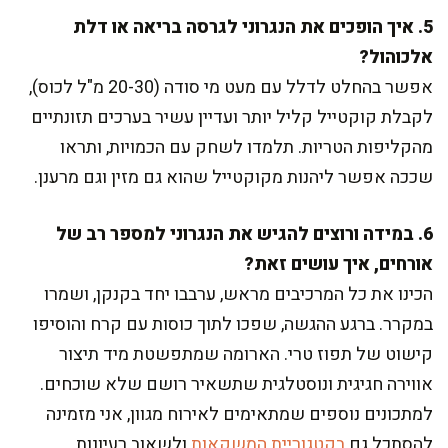
5. איך הופכים את הנגרוני לגרסה בריאה או דלת
אלכוהול?
אפשר בהחלט לדלל עם מעט מי סודה (20-30 מ"ל לכוס),
לקבלת קוקטייל קליל יותר ועדיין עשיר בערכים תזונתיים
מהקליפות הטריות. תלמדו לשחק עם הכמויות, ותראו
שככה אפשר ליהנות מקוקטייל שהוא גם מזין וגם מרענן.
6. במידה ורוצים להגיש את הנגרוני למספר רב של
אורחים, איך עושים זאת?
הכינו את כל המרכיבים מראש, ערבבו יחד בקנקן, ושמרו
במקרר. ברגע ההגשה, שפכו לתוך כוסות עם קרח והוסיפו
קישוט של תפוז טרי. הארומה שמתפשטת מיד תיצור
אווירה חגיגית ונוסטלגית שתשאיר רושם שלא שוכחים.
למתכונים נוספים שמתאימים לאירוח מגוון, אני מזמינה
להסתכל גם
בקטגוריית המשקאות
ולשאוב רעיונות.