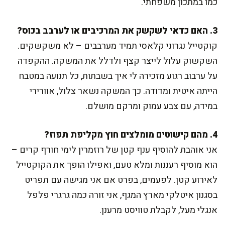
כמו במתכון משפחתי.
3. האם כדאי לשקשק את המרכיבים או לערבב בכוס?
קוקטייל נגרוני קלאסי תמיד מערבבים – לא משקשקים.
השקשוק עלול לייצר קצף ולדלל את המשקה. ההקפדה
על ערבוב רגוע מזכירה לי איך בשבתות, כל תנועה במטבח
הייתה איטית ומדודה. כך המשקה נשאר צלול, אוורירי
במידה, עם צבע עמוק ומרקם מושלם.
4. מהם קישוטים מומלצים חוץ מקליפת תפוז?
אני אוהבת להוסיף ענף קטן של רוזמרין לימי חורף קרים –
הוא מוסיף רעננות ומלא טעם, ואפילו הופך את הקוקטייל
לאירוע קטן. לפעמים, בפרט אם אני מגישה עם תפריט
בסגנון איטלקי מארץ המגף, אני זורה כמה גרגרי פלפל
אנגלי מעל, לקבלת טוויסט מרענן.