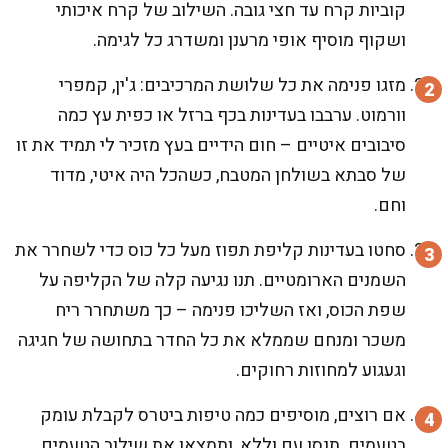
קוביות קרח עד חצי גובה. השילוב של קרח איכותי
ושקוף מוסיף אופי מרענן ומשדרג כל לגימה.
מזגו פנימה את כל שלושת המרכיבים: ג'ין, קמפרי
וורמוט. ערבבו בעדינות בכף ברזל או כפית עץ כמה
סיבובים איטיים – חום הידיים בעץ מזכיר לי תמיד את זו
של סבתא בשולחן המטבח, כשהכל היה איטי, מדוד
וחם.
סחטו בעדינות קליפת תפוז מעל כל כוס כדי לשחרר את
השמנים הארומטיים. תנו נגיעה קלה של הקליפה על
שפת הכוס, ואז השליכו פנימה – כך משתחרר ריח
משכר ומנחם שממלא את כל החדר בתחושה של חגיגה
וגעגוע למחוזות רחוקים.
אם רוצים, מוסיפים כמה טיפות ביטרס לקבלת עומק
בטעמים. תנסו עם וללא, ותמצאו את שילוב הטעמים