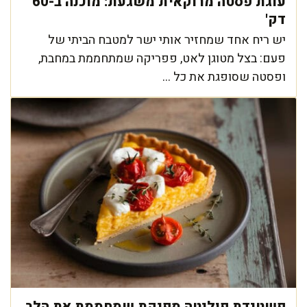
עוגת פסטה מרוקאית משגעת: מוכנה ב-60
דק'
יש ריח אחד שמחזיר אותי ישר למטבח הביתי של
פעם: בצל מטוגן לאט, פפריקה שמתחממת במחבת,
ופסטה שסופגת את כל ...
פשטידת פולנטה מפנקת שמחממת את הלב