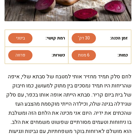
זמן הכנה:
30 דק'
רמת קושי:
בינוני
כמות:
6 מנות
כשרות:
פרווה
לחם סלק תמיד מחזיר אותי למטבח של סבתא שלי, איפה
שהריחות היו תמיד נמסכים בין מתוק למעושן, כמו חיבוק
של בית ביום קריר. סבתא הייתה אופה אותו בכפר, עם סלק
שגידלה בגינה שלה, וכילדה הייתי מוקסמת מהצבע העז
שהכתים את ידיה. היום אני מכינה את הלחם הזה ומשלבת
בו ניחוחות וטעמים מסורתיים שפשוט משמחים את הלב.
הוא מושלם לארוחות בוקר משפחתיות, עם גבינות ונגיעות